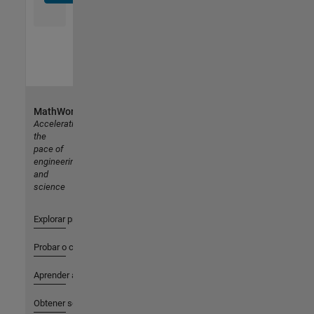
MathWorks
Accelerating
the
pace of
engineering
and
science
Explorar productos
Probar o comprar
Aprender a utilizar
Obtener soporte