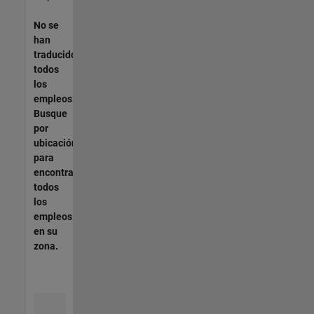
No se
han
traducido
todos
los
empleos.
Busque
por
ubicación
para
encontrar
todos
los
empleos
en su
zona.