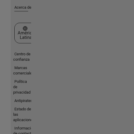
Acerca de MathWorks
Seleccione un país/idioma
América
Latina
Centro de
confianza
Marcas
comerciales
Política
de
privacidad
Antipiratería
Estado de
las
aplicaciones
Información
de contacto