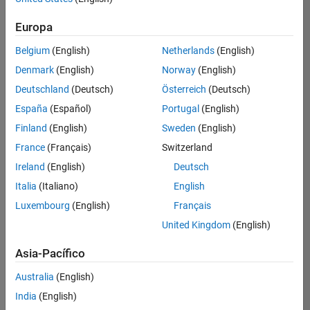
Product Marketing
hay
puestos
Europa
disponibles
Belgium
(English)
Netherlands
(English)
que
se
Denmark
(English)
Norway
(English)
correspondan
Deutschland
(Deutsch)
Österreich
(Deutsch)
con
sus
España
(Español)
Portugal
(English)
criterios
Finland
(English)
Sweden
(English)
de
búsqueda.
France
(Français)
Switzerland
Pruebe
Ireland
(English)
Deutsch
a
Italia
(Italiano)
English
ampliar
Luxembourg
(English)
Français
su
búsqueda
United Kingdom
(English)
o a
ver
Asia-Pacífico
todos
los
Australia
(English)
empleos
.
Si aun
India
(English)