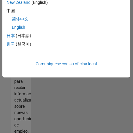
así no
New Zealand
(English)
encontrara
中国
ninguna
vacante
简体中文
que se
English
ajuste
日本
(日本語)
a sus
cualificaciones,
한국
(한국어)
únase
a
nuestra
Comuníquese con su oficina local
Red de
talento
para
recibir
información
actualizada
sobre
nuevas
oportunidades
de
empleo.