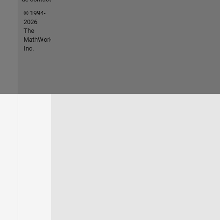
© 1994-
2026
The
MathWorks,
Inc.