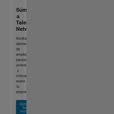
Súmese
a
Talent
Network
Reciba
alertas
de
empleo
personalizadas,
anécdotas
y
noticias
sobre
la
empresa.
Súmese
hoy
mismo