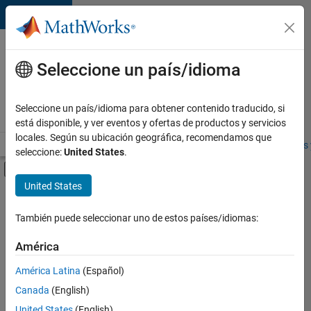
Saltar al contenido
Ofertas
de
Seleccione un país/idioma
empleo
en
Seleccione un país/idioma para obtener contenido traducido, si
MathWorks
está disponible, y ver eventos y ofertas de productos y servicios
locales. Según su ubicación geográfica, recomendamos que
Visión general
Búsqueda de empleo
Oficinas locales
Estudiantes 
seleccione:
United States
.
Mostrar/ocultar menú de navegación
Contenido principal
United States
FILTRADO POR
Prácticas laborales
También puede seleccionar uno de estos países/idiomas:
+
5
Advanced Support
América
User Experience
América Latina
(Español)
Technical Sales Engineering
Canada
(English)
Industry Marketing
Actualmente
United States
(English)
no