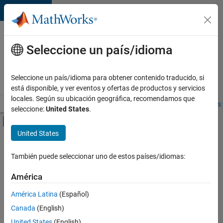
Saltar al contenido
Ofertas
de
Seleccione un país/idioma
empleo
en
Seleccione un país/idioma para obtener contenido traducido, si
MathWorks
está disponible, y ver eventos y ofertas de productos y servicios
locales. Según su ubicación geográfica, recomendamos que
Visión general
Búsqueda de empleo
Oficinas locales
Estudiantes 
seleccione:
United States
.
Mostrar/ocultar menú de navegación
Contenido principal
United States
FILTRADO POR
Commercial Sales
También puede seleccionar uno de estos países/idiomas:
+
4
Customer Support
América
Sales Operations
América Latina
(Español)
Marketing Communications
Canada
(English)
Marketing Services
United States
(English)