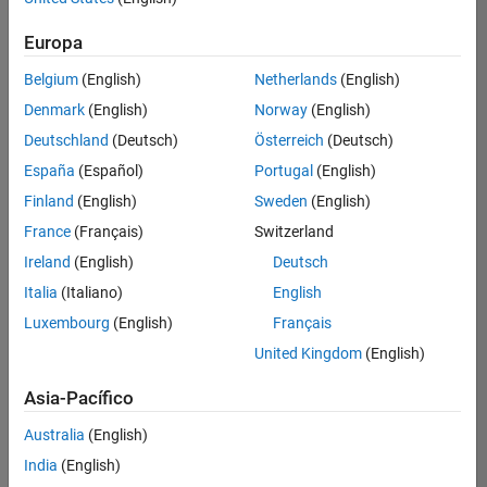
Ordenar por
Europa
Guardar
empleos
seleccionados
Belgium
(English)
Netherlands
(English)
Denmark
(English)
Norway
(English)
Deutschland
(Deutsch)
Österreich
(Deutsch)
No se
han
España
(Español)
Portugal
(English)
traducido
Finland
(English)
Sweden
(English)
todos
France
(Français)
Switzerland
los
empleos.
Ireland
(English)
Deutsch
Busque
Italia
(Italiano)
English
por
Luxembourg
(English)
Français
ubicación
para
United Kingdom
(English)
encontrar
todos
Asia-Pacífico
los
Australia
(English)
empleos
en su
India
(English)