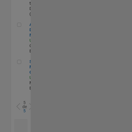
temporales/consultores
Duration: 5 months
(begins Ag. 2026)
Aerospace and Defense Sales Account Manager
Aerospace and
Defense Sales Account
Manager
US-CA-Torrance
|
Commercial Sales |
Experimentado
Senior Program Manager, Internal Corporate Events
Senior Program
Manager, Internal
Corporate Events
US-MA-Natick
|
Marketing Services |
Experimentado
5
de
5