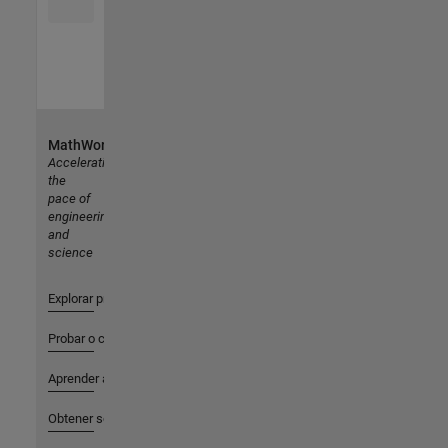
MathWorks
Accelerating
the
pace of
engineering
and
science
Explorar productos
Probar o comprar
Aprender a utilizar
Obtener soporte