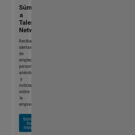
Súmese
a
Talent
Network
Reciba
alertas
de
empleo
personalizadas,
anécdotas
y
noticias
sobre
la
empresa.
Súmese
hoy
mismo