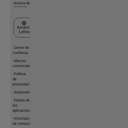
Acerca de MathWorks
Seleccione un país/idioma
América
Latina
Centro de
confianza
Marcas
comerciales
Política
de
privacidad
Antipiratería
Estado de
las
aplicaciones
Información
de contacto