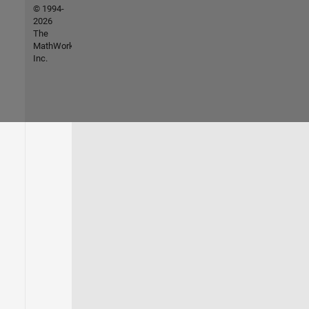
© 1994-
2026
The
MathWorks,
Inc.