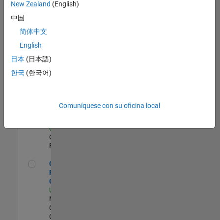
zona.
New Zealand
(English)
中国
Director of Digital Marketing and Campaigns
Director of Digital
简体中文
Marketing and
English
Campaigns
US-MA-Natick
|
日本
(日本語)
Marketing
한국
(한국어)
Communications |
Experimentado
Principal Strategy & Operations Business Partner- Enterpris
Principal Strategy &
Comuníquese con su oficina local
Operations Business
Partner- Enterprise
US-MA-Natick
| Sales
Operations |
Experimentado
Corporate Social Responsibility Coordinator (temp)
Corporate Social
Responsibility
Coordinator (temp)
US-MA-Natick
|
Marketing
Communications |
Contratos