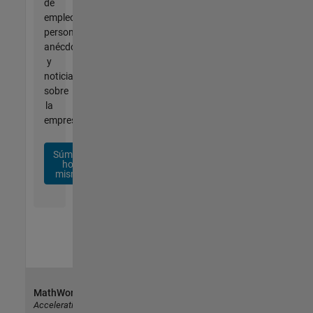
de
empleo
personalizadas,
anécdotas
y
noticias
sobre
la
empresa.
Súmese
hoy
mismo
MathWorks
Accelerating