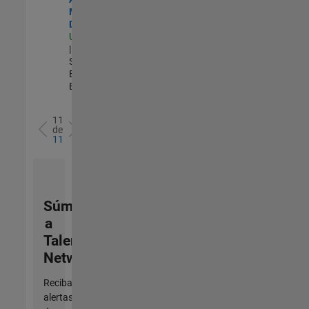
Manager -
Defense
US-OH-Dayton
| Technical
Sales
Engineering |
Experimentado
11
de
11
Súmese
a
Talent
Network
Reciba
alertas