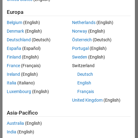
Ordenar por
Europa
Guardar
empleos
seleccionados
Belgium
(English)
Netherlands
(English)
Denmark
(English)
Norway
(English)
Deutschland
(Deutsch)
Österreich
(Deutsch)
No se
han
España
(Español)
Portugal
(English)
traducido
Finland
(English)
Sweden
(English)
todos
France
(Français)
Switzerland
los
empleos.
Ireland
(English)
Deutsch
Busque
Italia
(Italiano)
English
por
Luxembourg
(English)
Français
ubicación
para
United Kingdom
(English)
encontrar
todos
Asia-Pacífico
los
Australia
(English)
empleos
en su
India
(English)