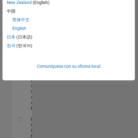
zona.
New Zealand
(English)
中国
Product Strategy Lead - Cloud & Ecosystem for Simulink
Product
简体中文
Strategy Lead
English
- Cloud &
Ecosystem for
日本
(日本語)
Simulink
한국
(한국어)
US-MA-Natick
|
Product
Marketing |
Experimentado
Comuníquese con su oficina local
Cloud Solution Architect
Cloud Solution
Architect
US-MA-Natick
|
Web
Applications
and Services |
Experimentado
Principal Cloud Software Engineer
Principal
Cloud
Software
Engineer