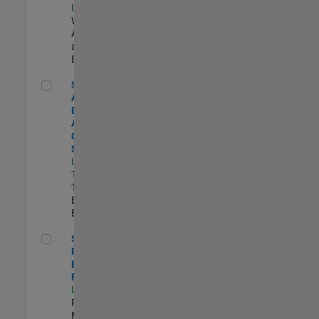
US-MA-Natick
|
Web
Applications
and Services |
Experimentado
Senior Application Engineer - Aerospace - Control Systems
Senior
Application
Engineer -
Aerospace -
Control
Systems
US-CA-
Torrance
|
Technical Sales
Engineering |
Experimentado
Senior Product Engineer - FPGA / ASIC
Senior
Product
Engineer -
FPGA / ASIC
US-MA-Natick
|
Product
Marketing |