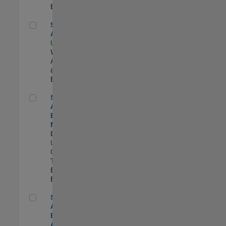
Experimentado
Senior Applied AI Engineer
Senior Applied
AI Engineer
US-MA-Natick
|
Web
Applications
and Services |
Experimentado
Senior Application Engineer - Model-Based Design
Senior
Application
Engineer -
Model-Based
Design
US-CA-Santa
Clara
|
Technical Sales
Engineering |
Experimentado
Senior Application Engineer - Aerospace & Defense
Senior
Application
Engineer -
Aerospace &