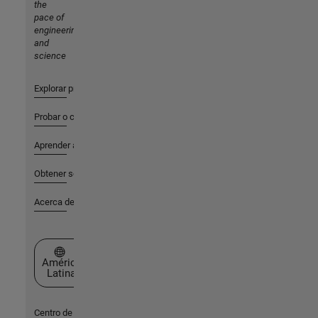
the
pace of
engineering
and
science
Explorar productos
Probar o comprar
Aprender a utilizar
Obtener soporte
Acerca de MathWorks
Seleccione un país/idioma
América
Latina
Centro de