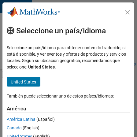
Saltar al contenido
Ofertas
de
Seleccione un país/idioma
empleo
en
Seleccione un país/idioma para obtener contenido traducido, si
MathWorks
está disponible, y ver eventos y ofertas de productos y servicios
locales. Según su ubicación geográfica, recomendamos que
Visión general
Búsqueda de empleo
Oficinas locales
Estudiantes 
seleccione:
United States
.
Mostrar/ocultar menú de navegación
Contenido principal
United States
FILTRADO POR
Release Engineering
También puede seleccionar uno de estos países/idiomas:
+
3
Web Applications and Services
América
Technical Sales Engineering
América Latina
(Español)
Product Marketing
Canada
(English)
United States
(English)