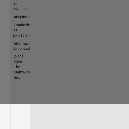
de
privacidad
Antipiratería
Estado de
las
aplicaciones
Información
de contacto
© 1994-
2026
The
MathWorks,
Inc.