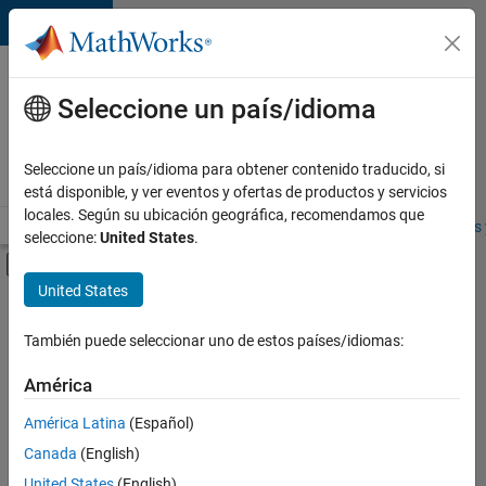
Saltar al contenido
Ofertas
de
Seleccione un país/idioma
empleo
en
Seleccione un país/idioma para obtener contenido traducido, si
MathWorks
está disponible, y ver eventos y ofertas de productos y servicios
locales. Según su ubicación geográfica, recomendamos que
Visión general
Búsqueda de empleo
Oficinas locales
Estudiantes 
seleccione:
United States
.
Mostrar/ocultar menú de navegación
Contenido principal
United States
FILTRADO POR
Program Management
También puede seleccionar uno de estos países/idiomas:
+
2
Technical Sales Engineering
América
Industry Marketing
América Latina
(Español)
Canada
(English)
United States
(English)