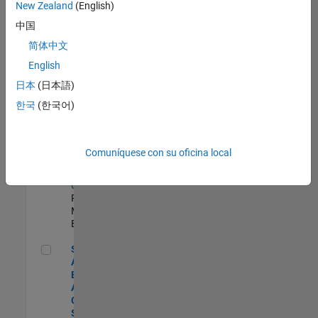
zona.
New Zealand
(English)
中国
Oil & Gas Industry Manager
Oil & Gas
简体中文
Industry
English
Manager
US-TX-Plano
|
日本
(日本語)
Industry
한국
(한국어)
Marketing |
Experimentado
Senior Program Manager
Senior
Comuníquese con su oficina local
Program
Manager
US-MA-Natick
|
Program
Management |
Experimentado
Senior Application Engineer - Aerospace - Control Systems
Senior
Application
Engineer -
Aerospace -
Control
Systems