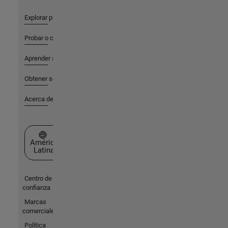
Explorar productos
Probar o comprar
Aprender a utilizar
Obtener soporte
Acerca de MathWorks
Seleccione un país/idioma
América
Latina
Centro de
confianza
Marcas
comerciales
Política