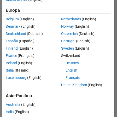
Ordenar por
Europa
Guardar
empleos
seleccionados
Belgium
(English)
Netherlands
(English)
Denmark
(English)
Norway
(English)
Deutschland
(Deutsch)
Österreich
(Deutsch)
No se
han
España
(Español)
Portugal
(English)
traducido
Finland
(English)
Sweden
(English)
todos
France
(Français)
Switzerland
los
empleos.
Ireland
(English)
Deutsch
Busque
Italia
(Italiano)
English
por
Luxembourg
(English)
Français
ubicación
para
United Kingdom
(English)
encontrar
todos
Asia-Pacífico
los
Australia
(English)
empleos
en su
India
(English)