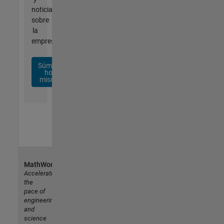
noticias
sobre
la
empresa.
Súmese
hoy
mismo
MathWorks
Accelerating
the
pace of
engineering
and
science