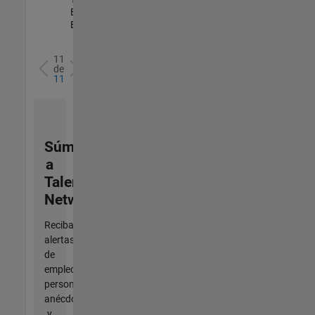
Engineering |
Experimentado
11
de
11
Súmese
a
Talent
Network
Reciba
alertas
de
empleo
personalizadas,
anécdotas
y