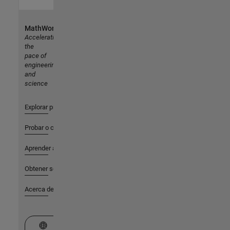
MathWorks
Accelerating
the
pace of
engineering
and
science
Explorar productos
Probar o comprar
Aprender a utilizar
Obtener soporte
Acerca de MathWorks
Seleccione un país/idioma