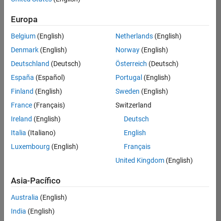
Ordenar por
Europa
Guardar
empleos
seleccionados
Belgium
(English)
Netherlands
(English)
Denmark
(English)
Norway
(English)
Deutschland
(Deutsch)
Österreich
(Deutsch)
No se
han
España
(Español)
Portugal
(English)
traducido
Finland
(English)
Sweden
(English)
todos
France
(Français)
Switzerland
los
empleos.
Ireland
(English)
Deutsch
Busque
Italia
(Italiano)
English
por
Luxembourg
(English)
Français
ubicación
para
United Kingdom
(English)
encontrar
todos
Asia-Pacífico
los
Australia
(English)
empleos
en su
India
(English)