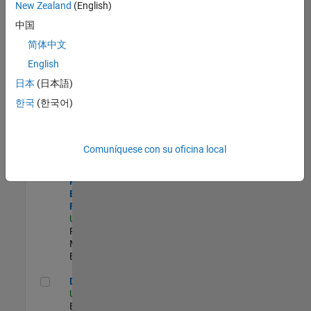
zona.
New Zealand
(English)
中国
Product Strategy Lead - Cloud & Ecosystem for Simulink
Product
简体中文
Strategy Lead
English
- Cloud &
Ecosystem for
日本
(日本語)
Simulink
한국
(한국어)
US-MA-Natick
|
Product
Marketing |
Experimentado
Comuníquese con su oficina local
Senior Product Engineer - FPGA / ASIC
Senior
Product
Engineer -
FPGA / ASIC
US-MA-Natick
|
Product
Marketing |
Experimentado
Data Architect
Data Architect
US-MA-Natick
|
Business