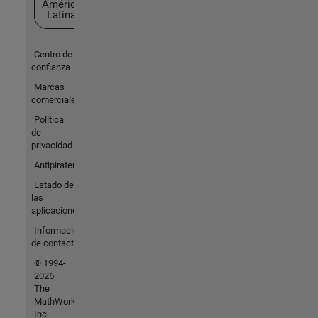
América
Latina
Centro de
confianza
Marcas
comerciales
Política
de
privacidad
Antipiratería
Estado de
las
aplicaciones
Información
de contacto
© 1994-
2026
The
MathWorks,
Inc.