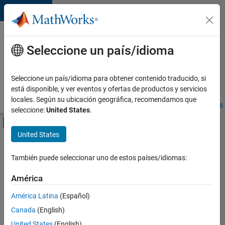
Saltar al contenido
Ofertas
de
Seleccione un país/idioma
empleo
en
Seleccione un país/idioma para obtener contenido traducido, si
MathWorks
está disponible, y ver eventos y ofertas de productos y servicios
locales. Según su ubicación geográfica, recomendamos que
Visión general
Búsqueda de empleo
Oficinas locales
Estudiantes 
seleccione:
United States
.
Mostrar/ocultar menú de navegación
Contenido principal
United States
FILTRADO POR
Business Applications and Tools
También puede seleccionar uno de estos países/idiomas:
+
3
Technical Writing
América
Education Marketing
América Latina
(Español)
Product Marketing
Canada
(English)
United States
(English)