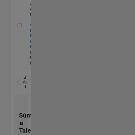
Applications
and Tools |
Experimentado
Senior Product Marketing Engineer
Senior
Product
Marketing
Engineer
US-MA-Natick
|
Product
Marketing |
Experimentado
4
de
4
Súmese
a
Talent