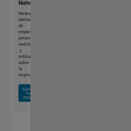
Network
Reciba
alertas
de
empleo
personalizadas,
anécdotas
y
noticias
sobre
la
empresa.
Súmese
hoy
mismo