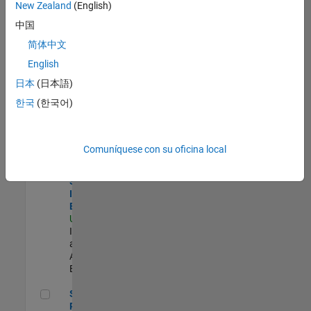
zona.
New Zealand
(English)
中国
Product Strategy Lead - Cloud & Ecosystem for Simulink
Product
简体中文
Strategy Lead
English
- Cloud &
Ecosystem for
日本
(日本語)
Simulink
한국
(한국어)
US-MA-Natick
|
Product
Marketing |
Experimentado
Comuníquese con su oficina local
Senior Security Infrastructure Engineer
Senior
Security
Infrastructure
Engineer
US-MA-Natick
|
Infrastructure
and
Architecture |
Experimentado
Senior Product Engineer - FPGA / ASIC
Senior
Product