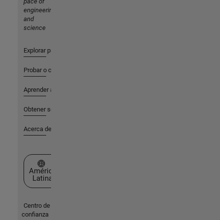
pace of
engineering
and
science
Explorar productos
Probar o comprar
Aprender a utilizar
Obtener soporte
Acerca de MathWorks
Seleccione un país/idioma
América
Latina
Centro de
confianza