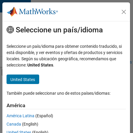
Saltar al contenido
Ofertas
de
Seleccione un país/idioma
empleo
en
Seleccione un país/idioma para obtener contenido traducido, si
MathWorks
está disponible, y ver eventos y ofertas de productos y servicios
locales. Según su ubicación geográfica, recomendamos que
Visión general
Búsqueda de empleo
Oficinas locales
Estudiantes 
seleccione:
United States
.
Mostrar/ocultar menú de navegación
Contenido principal
United States
FILTRADO POR
Business Applications and Tools
También puede seleccionar uno de estos países/idiomas:
+
4
Infrastructure and Architecture
América
Technical Writing
América Latina
(Español)
Education Marketing
Canada
(English)
Product Marketing
United States
(English)