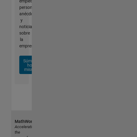
empleo
personalizadas,
anécdotas
y
noticias
sobre
la
empresa.
Súmese
hoy
mismo
MathWorks
Accelerating
the