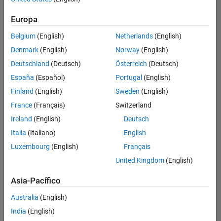
Ordenar por
Europa
Guardar
empleos
seleccionados
Belgium
(English)
Netherlands
(English)
Denmark
(English)
Norway
(English)
Deutschland
(Deutsch)
Österreich
(Deutsch)
No se
han
España
(Español)
Portugal
(English)
traducido
Finland
(English)
Sweden
(English)
todos
France
(Français)
Switzerland
los
empleos.
Ireland
(English)
Deutsch
Busque
Italia
(Italiano)
English
por
Luxembourg
(English)
Français
ubicación
para
United Kingdom
(English)
encontrar
todos
Asia-Pacífico
los
Australia
(English)
empleos
en su
India
(English)