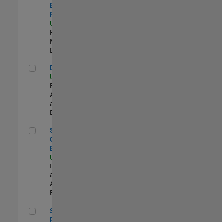
Engineer -
FPGA / ASIC
US-MA-Natick
|
Product
Marketing |
Experimentado
Data Architect
Data Architect
US-MA-Natick
|
Business
Applications
and Tools |
Experimentado
Senior Observability Engineer
Senior
Observability
Engineer
US-MA-Natick
|
Infrastructure
and
Architecture |
Experimentado
Senior Product Marketing Engineer
Senior
Product