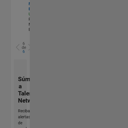
Marketing
Engineer
US-MA-Natick
|
Product
Marketing |
Experimentado
6
de
6
Súmese
a
Talent
Network
Reciba
alertas
de