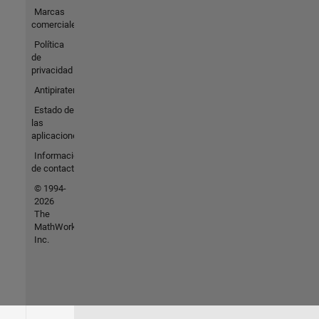
Marcas
comerciales
Política
de
privacidad
Antipiratería
Estado de
las
aplicaciones
Información
de contacto
© 1994-
2026
The
MathWorks,
Inc.