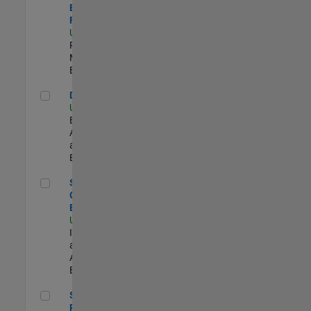
Engineer -
FPGA / ASIC
US-MA-Natick
|
Product
Marketing |
Experimentado
Data Architect
Data Architect
US-MA-Natick
|
Business
Applications
and Tools |
Experimentado
Senior Observability Engineer
Senior
Observability
Engineer
US-MA-Natick
|
Infrastructure
and
Architecture |
Experimentado
Senior Product Marketing Engineer
Senior
Product