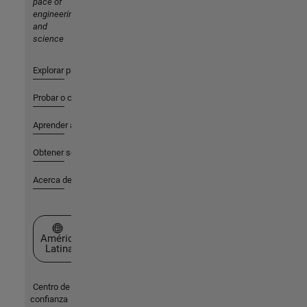
pace of
engineering
and
science
Explorar productos
Probar o comprar
Aprender a utilizar
Obtener soporte
Acerca de MathWorks
Seleccione un país/idioma
América
Latina
Centro de
confianza