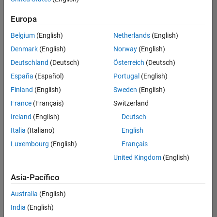
Ordenar por
Europa
Guardar
empleos
seleccionados
Belgium
(English)
Netherlands
(English)
Denmark
(English)
Norway
(English)
Deutschland
(Deutsch)
Österreich
(Deutsch)
No se
han
España
(Español)
Portugal
(English)
traducido
Finland
(English)
Sweden
(English)
todos
France
(Français)
Switzerland
los
empleos.
Ireland
(English)
Deutsch
Busque
Italia
(Italiano)
English
por
Luxembourg
(English)
Français
ubicación
para
United Kingdom
(English)
encontrar
todos
Asia-Pacífico
los
Australia
(English)
empleos
en su
India
(English)