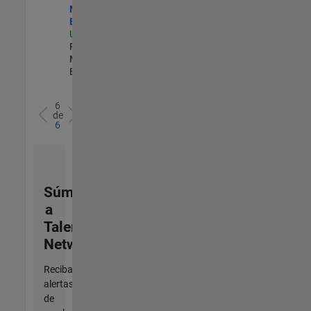
Marketing
Engineer
US-MA-Natick
|
Product
Marketing |
Experimentado
6
de
6
Súmese
a
Talent
Network
Reciba
alertas
de