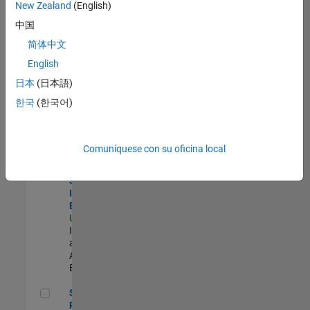
zona.
New Zealand
(English)
中国
Product Strategy Lead - Cloud & Ecosystem for Simulink
Product
简体中文
Strategy Lead
English
- Cloud &
Ecosystem for
日本
(日本語)
Simulink
한국
(한국어)
US-MA-Natick
|
Product
Marketing |
Experimentado
Comuníquese con su oficina local
Senior Security Infrastructure Engineer
Senior
Security
Infrastructure
Engineer
US-MA-Natick
|
Infrastructure
and
Architecture |
Experimentado
Senior Product Engineer - FPGA / ASIC
Senior
Product