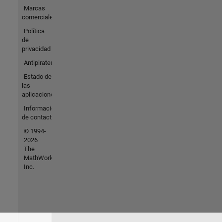
Marcas
comerciales
Política
de
privacidad
Antipiratería
Estado de
las
aplicaciones
Información
de contacto
© 1994-
2026
The
MathWorks,
Inc.