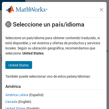
Saltar al contenido
Ofertas
de
Seleccione un país/idioma
empleo
en
Seleccione un país/idioma para obtener contenido traducido, si
MathWorks
está disponible, y ver eventos y ofertas de productos y servicios
locales. Según su ubicación geográfica, recomendamos que
Visión general
Búsqueda de empleo
Oficinas locales
Estudiantes 
seleccione:
United States
.
Mostrar/ocultar menú de navegación
Contenido principal
United States
FILTRADO POR
Business Applications and Tools
También puede seleccionar uno de estos países/idiomas:
+
3
Infrastructure and Architecture
América
Technical Writing
América Latina
(Español)
Product Marketing
Canada
(English)
United States
(English)