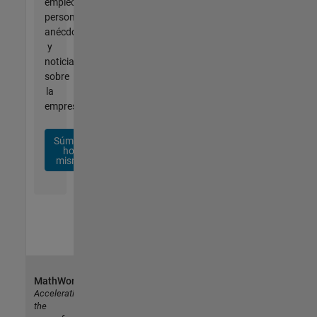
empleo
personalizadas,
anécdotas
y
noticias
sobre
la
empresa.
Súmese
hoy
mismo
MathWorks
Accelerating
the