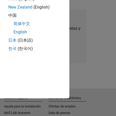
New Zealand
(English)
中国
úmese a Talent Network
简体中文
ertas de empleo personalizadas, anécdotas y
English
noticias sobre la empresa.
日本
(日本語)
한국
(한국어)
Súmese hoy mismo
Obtener soporte
Acerca de MathWorks
Ayuda para la instalación
Ofertas de empleo
MATLAB Answers
Sala de prensa