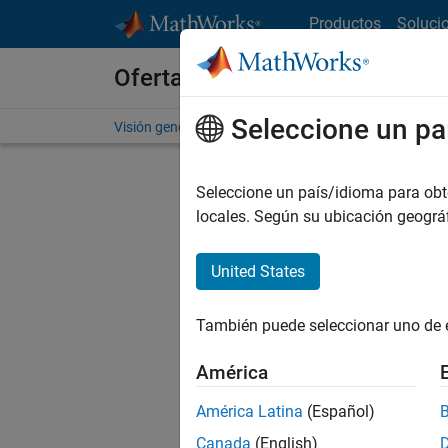
Saltar al contenido
Productos
Soluci
Ofertas de empleo en MathWo
Seleccione un pa
Visión general
Búsqueda de empleo
Oficinas local
Seleccione un país/idioma para obten
FILTRAD
locales. Según su ubicación geogr
United States
Actualm
Pruebe a
También puede seleccionar uno de 
cualific
empleo.
América
No se ha
América Latina
(Español)
Canada
(English)