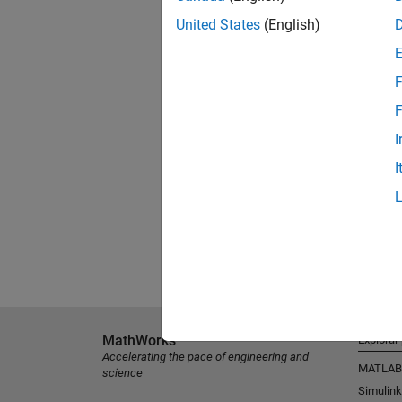
United States
(English)
F
F
I
I
MathWorks
Explorar
Accelerating the pace of engineering and
MATLAB
science
Simulink