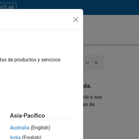
MATLAB
tas de productos y servicios
 Architecture
Quality Engineering
+
1
an con sus criterios de búsqueda.
 encontrara ninguna vacante que se ajuste a sus
 actualizada sobre nuevas oportunidades de
Asia-Pacífico
ontrar todos los empleos en su zona.
Australia
(English)
India
(English)