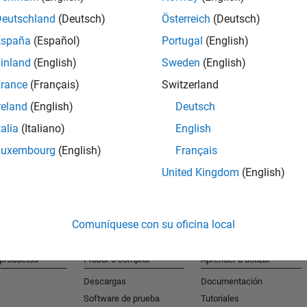
Deutschland
(Deutsch)
Österreich
(Deutsch)
España
(Español)
Portugal
(English)
S
inland
(English)
Sweden
(English)
Reciba al
rance
(Français)
Switzerland
reland
(English)
Deutsch
talia
(Italiano)
English
Luxembourg
(English)
Français
United Kingdom
(English)
Comuníquese con su oficina local
 productos
Probar o comprar
Aprender a utilizar
Descargas
Documentación
Software de prueba
Tutoriales