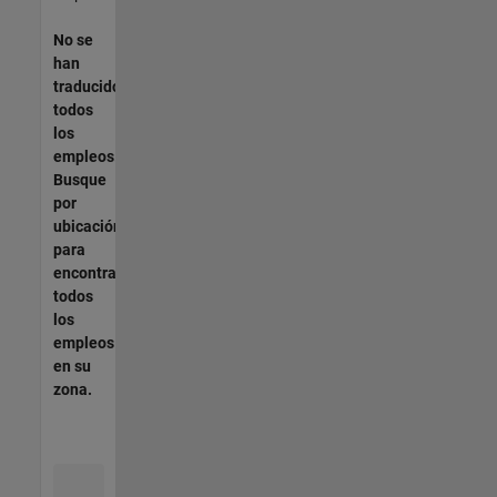
No se
han
traducido
todos
los
empleos.
Busque
por
ubicación
para
encontrar
todos
los
empleos
en su
zona.