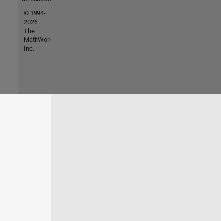
© 1994-
2026
The
MathWorks,
Inc.