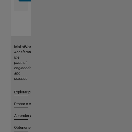
MathWorks
Accelerating
the
pace of
engineering
and
science
Explorar productos
Probar o comprar
Aprender a utilizar
Obtener soporte