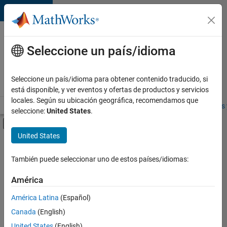
Saltar al contenido
Ofertas
de
Seleccione un país/idioma
empleo
en
Seleccione un país/idioma para obtener contenido traducido, si
MathWorks
está disponible, y ver eventos y ofertas de productos y servicios
locales. Según su ubicación geográfica, recomendamos que
Visión general
Búsqueda de empleo
Oficinas locales
Estudiantes 
seleccione:
United States
.
Mostrar/ocultar menú de navegación
Contenido principal
United States
FILTRADO POR
Prácticas laborales
También puede seleccionar uno de estos países/idiomas:
+
2
Infrastructure and Architecture
América
Program Management
América Latina
(Español)
Canada
(English)
Actualmente
United States
(English)
no