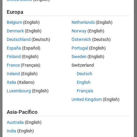
hay
puestos
Europa
disponibles
Belgium
(English)
Netherlands
(English)
que
se
Denmark
(English)
Norway
(English)
correspondan
Deutschland
(Deutsch)
Österreich
(Deutsch)
con
sus
España
(Español)
Portugal
(English)
criterios
Finland
(English)
Sweden
(English)
de
búsqueda.
France
(Français)
Switzerland
Pruebe
Ireland
(English)
Deutsch
a
Italia
(Italiano)
English
ampliar
Luxembourg
(English)
Français
su
búsqueda
United Kingdom
(English)
o a
ver
Asia-Pacífico
todos
los
Australia
(English)
empleos
.
Si aun
India
(English)