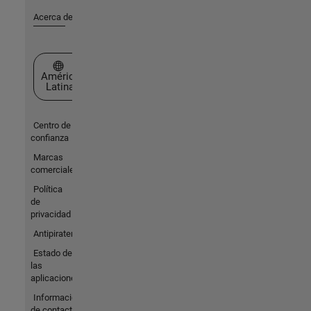
Acerca de MathWorks
Seleccione un país/idioma
América
Latina
Centro de
confianza
Marcas
comerciales
Política
de
privacidad
Antipiratería
Estado de
las
aplicaciones
Información
de contacto