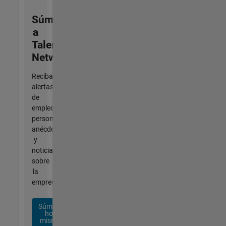
Súmese
a
Talent
Network
Reciba
alertas
de
empleo
personalizadas,
anécdotas
y
noticias
sobre
la
empresa.
Súmese
hoy
mismo