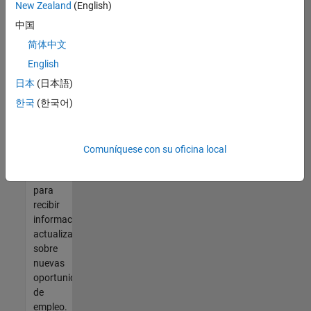
así no
New Zealand
(English)
encontrara
中国
ninguna
vacante
简体中文
que se
English
ajuste
日本
(日本語)
a sus
cualificaciones,
한국
(한국어)
únase
a
nuestra
Comuníquese con su oficina local
Red de
talento
para
recibir
información
actualizada
sobre
nuevas
oportunidades
de
empleo.