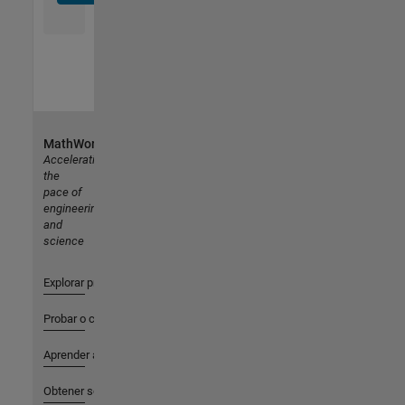
MathWorks
Accelerating
the
pace of
engineering
and
science
Explorar productos
Probar o comprar
Aprender a utilizar
Obtener soporte