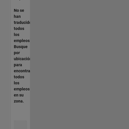
No se
han
traducido
todos
los
empleos.
Busque
por
ubicación
para
encontrar
todos
los
empleos
en su
zona.