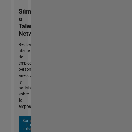
Súmese
a
Talent
Network
Reciba
alertas
de
empleo
personalizadas,
anécdotas
y
noticias
sobre
la
empresa.
Súmese
hoy
mismo