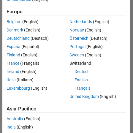
Industry Marketing
hay
puestos
Europa
disponibles
Belgium
(English)
Netherlands
(English)
que
se
Denmark
(English)
Norway
(English)
correspondan
Deutschland
(Deutsch)
Österreich
(Deutsch)
con
sus
España
(Español)
Portugal
(English)
criterios
Finland
(English)
Sweden
(English)
de
búsqueda.
France
(Français)
Switzerland
Pruebe
Ireland
(English)
Deutsch
a
Italia
(Italiano)
English
ampliar
Luxembourg
(English)
Français
su
búsqueda
United Kingdom
(English)
o a
ver
Asia-Pacífico
todos
los
Australia
(English)
empleos
.
Si aun
India
(English)