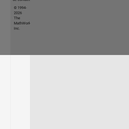
© 1994-
2026
The
MathWorks,
Inc.