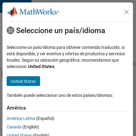
Saltar al contenido
Ofertas
de
Seleccione un país/idioma
empleo
en
Seleccione un país/idioma para obtener contenido traducido, si
MathWorks
está disponible, y ver eventos y ofertas de productos y servicios
locales. Según su ubicación geográfica, recomendamos que
Visión general
Búsqueda de empleo
Oficinas locales
Estudiantes 
seleccione:
United States
.
Mostrar/ocultar menú de navegación
Contenido principal
United States
FILTRADO POR
Advanced Support
También puede seleccionar uno de estos países/idiomas:
+
5
Infrastructure and Architecture
América
Program Management
América Latina
(Español)
Software Process Engineering
Canada
(English)
Education Marketing
Actualmente
United States
(English)
no