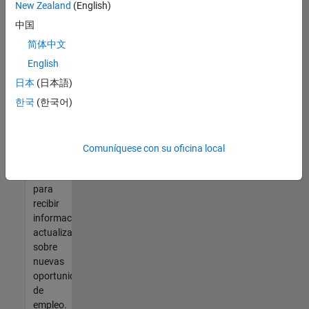
así no
New Zealand
(English)
encontrara
中国
ninguna
vacante
简体中文
que se
English
ajuste
日本
(日本語)
a sus
cualificaciones,
한국
(한국어)
únase
a
nuestra
Comuníquese con su oficina local
Red de
talento
para
recibir
información
actualizada
sobre
nuevas
oportunidades
de
empleo.