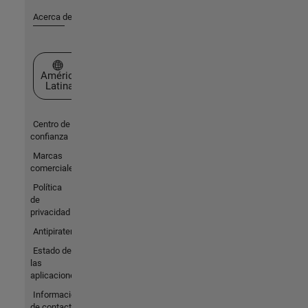
Acerca de MathWorks
Seleccione un país/idioma
América
Latina
Centro de
confianza
Marcas
comerciales
Política
de
privacidad
Antipiratería
Estado de
las
aplicaciones
Información
de contacto