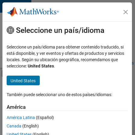
Saltar al contenido
Ofertas
de
Seleccione un país/idioma
empleo
en
Seleccione un país/idioma para obtener contenido traducido, si
MathWorks
está disponible, y ver eventos y ofertas de productos y servicios
locales. Según su ubicación geográfica, recomendamos que
Visión general
Búsqueda de empleo
Oficinas locales
Estudiantes 
seleccione:
United States
.
Mostrar/ocultar menú de navegación
Contenido principal
United States
FILTRADO POR
Technical Writing
También puede seleccionar uno de estos países/idiomas:
+
1
Product Marketing
América
América Latina
(Español)
Canada
(English)
United States
(English)