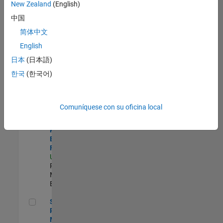
zona.
New Zealand
(English)
中国
Product Strategy Lead - Cloud & Ecosystem for Simulink
Product
简体中文
Strategy Lead
English
- Cloud &
Ecosystem for
日本
(日本語)
Simulink
한국
(한국어)
US-MA-Natick
|
Product
Marketing |
Experimentado
Comuníquese con su oficina local
Senior Product Engineer - FPGA / ASIC
Senior
Product
Engineer -
FPGA / ASIC
US-MA-Natick
|
Product
Marketing |
Experimentado
Senior Product Marketing Engineer
Senior
Product
Marketing