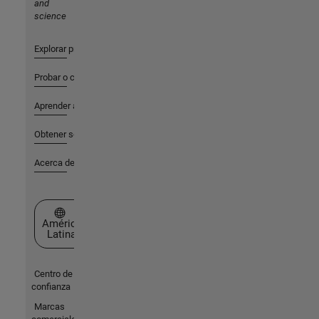
and
science
Explorar productos
Probar o comprar
Aprender a utilizar
Obtener soporte
Acerca de MathWorks
Seleccione un país/idioma
América
Latina
Centro de
confianza
Marcas