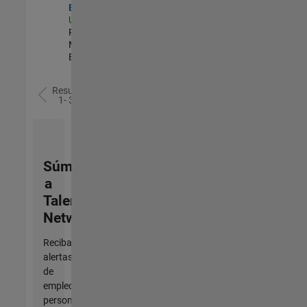
Engineer
US-MA-Natick
|
Product
Marketing |
Experimentado
Resultados
1- 3 de
3
Súmese
a
Talent
Network
Reciba
alertas
de
empleo
personalizadas,