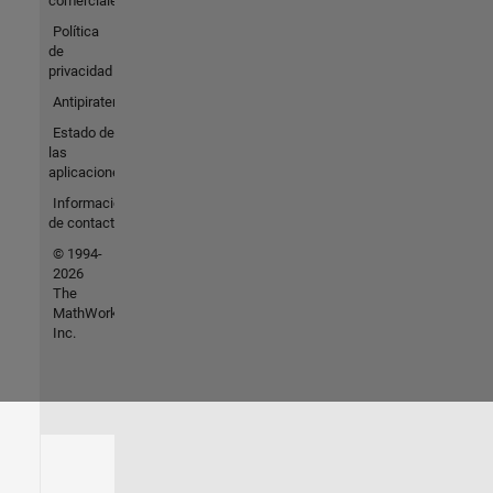
comerciales
Política
de
privacidad
Antipiratería
Estado de
las
aplicaciones
Información
de contacto
© 1994-
2026
The
MathWorks,
Inc.