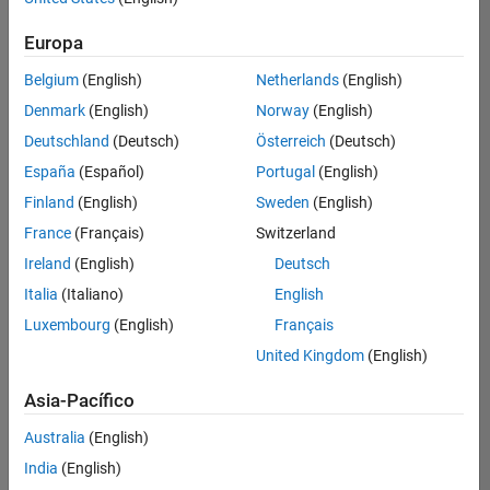
Ordenar por
Europa
Guardar
empleos
seleccionados
Belgium
(English)
Netherlands
(English)
Denmark
(English)
Norway
(English)
Deutschland
(Deutsch)
Österreich
(Deutsch)
No se
han
España
(Español)
Portugal
(English)
traducido
Finland
(English)
Sweden
(English)
todos
France
(Français)
Switzerland
los
empleos.
Ireland
(English)
Deutsch
Busque
Italia
(Italiano)
English
por
Luxembourg
(English)
Français
ubicación
para
United Kingdom
(English)
encontrar
todos
Asia-Pacífico
los
Australia
(English)
empleos
en su
India
(English)