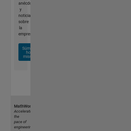
anécdotas
y
noticias
sobre
la
empresa.
Súmese
hoy
mismo
MathWorks
Accelerating
the
pace of
engineering