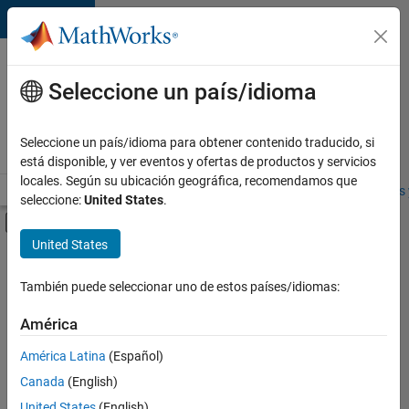
Saltar al contenido
Ofertas
de
Seleccione un país/idioma
empleo
en
Seleccione un país/idioma para obtener contenido traducido, si
MathWorks
está disponible, y ver eventos y ofertas de productos y servicios
locales. Según su ubicación geográfica, recomendamos que
Visión general
Búsqueda de empleo
Oficinas locales
Estudiantes 
seleccione:
United States
.
Mostrar/ocultar menú de navegación
Contenido principal
United States
FILTRADO POR
Program Management
También puede seleccionar uno de estos países/idiomas:
+
3
Quality Engineering
América
User Experience
América Latina
(Español)
Education Marketing
Canada
(English)
United States
(English)