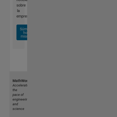
sobre
la
empresa.
Súmese
hoy
mismo
MathWorks
Accelerating
the
pace of
engineering
and
science