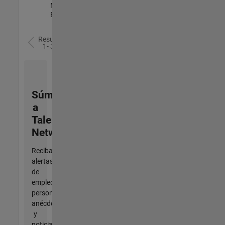
Management |
Experimentado
Resultados
1- 3 de
3
Súmese
a
Talent
Network
Reciba
alertas
de
empleo
personalizadas,
anécdotas
y
noticias