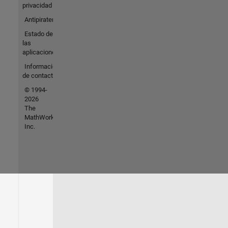
privacidad
Antipiratería
Estado de
las
aplicaciones
Información
de contacto
© 1994-
2026
The
MathWorks,
Inc.