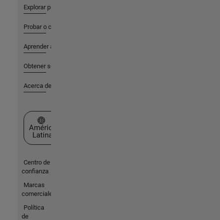
Explorar productos
Probar o comprar
Aprender a utilizar
Obtener soporte
Acerca de MathWorks
Seleccione un país/idioma
América
Latina
Centro de
confianza
Marcas
comerciales
Política
de