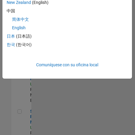
zona.
New Zealand
(English)
中国
Senior Program Manager
Senior
简体中文
Program
English
Manager
US-MA-Natick
|
日本
(日本語)
Program
한국
(한국어)
Management |
Experimentado
Senior Software Program Manager
Senior
Comuníquese con su oficina local
Software
Program
Manager
US-MA-Natick
|
Program
Management |
Experimentado
Senior Program Manager
Senior
Program
Manager
US-MA-Natick
|
Program