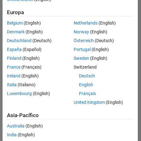
Ordenar por
Europa
Guardar
empleos
seleccionados
Belgium
(English)
Netherlands
(English)
Denmark
(English)
Norway
(English)
Deutschland
(Deutsch)
Österreich
(Deutsch)
No se
han
España
(Español)
Portugal
(English)
traducido
Finland
(English)
Sweden
(English)
todos
France
(Français)
Switzerland
los
empleos.
Ireland
(English)
Deutsch
Busque
Italia
(Italiano)
English
por
Luxembourg
(English)
Français
ubicación
para
United Kingdom
(English)
encontrar
todos
Asia-Pacífico
los
Australia
(English)
empleos
en su
India
(English)