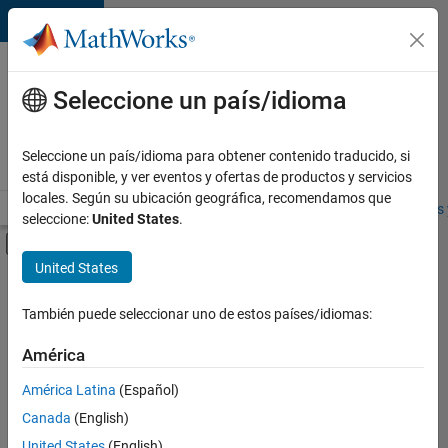
Saltar al contenido
Ofertas
de
Seleccione un país/idioma
empleo
en
Seleccione un país/idioma para obtener contenido traducido, si
MathWorks
está disponible, y ver eventos y ofertas de productos y servicios
locales. Según su ubicación geográfica, recomendamos que
Visión general
Búsqueda de empleo
Oficinas locales
Estudiantes 
seleccione:
United States
.
Mostrar/ocultar menú de navegación
Contenido principal
United States
FILTRADO POR
Program Management
También puede seleccionar uno de estos países/idiomas:
+
2
User Experience
América
Education Marketing
América Latina
(Español)
Canada
(English)
United States
(English)