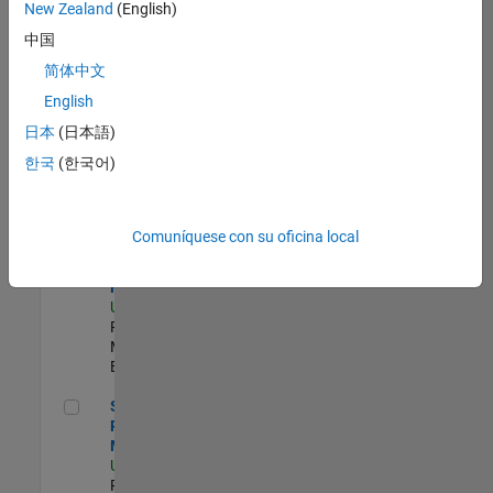
zona.
New Zealand
(English)
中国
Senior Program Manager
Senior
简体中文
Program
English
Manager
US-MA-Natick
|
日本
(日本語)
Program
한국
(한국어)
Management |
Experimentado
Senior Software Program Manager
Senior
Comuníquese con su oficina local
Software
Program
Manager
US-MA-Natick
|
Program
Management |
Experimentado
Senior Program Manager
Senior
Program
Manager
US-MA-Natick
|
Program