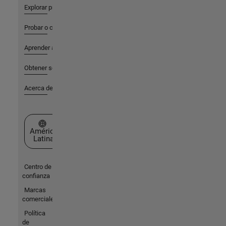
Explorar productos
Probar o comprar
Aprender a utilizar
Obtener soporte
Acerca de MathWorks
Seleccione un país/idioma
América
Latina
Centro de
confianza
Marcas
comerciales
Política
de