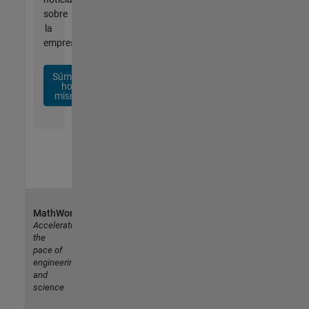
sobre
la
empresa.
Súmese
hoy
mismo
MathWorks
Accelerating
the
pace of
engineering
and
science