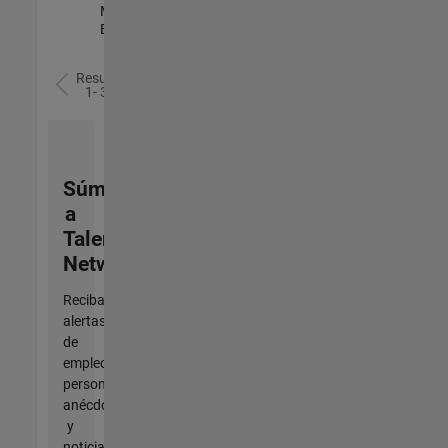
Management |
Experimentado
Resultados
1- 3 de
3
Súmese
a
Talent
Network
Reciba
alertas
de
empleo
personalizadas,
anécdotas
y
noticias