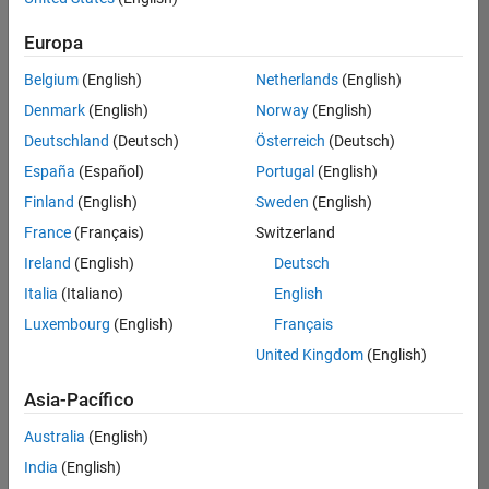
Ordenar por
Europa
Guardar
empleos
seleccionados
Belgium
(English)
Netherlands
(English)
Denmark
(English)
Norway
(English)
Deutschland
(Deutsch)
Österreich
(Deutsch)
No se
han
España
(Español)
Portugal
(English)
traducido
Finland
(English)
Sweden
(English)
todos
France
(Français)
Switzerland
los
empleos.
Ireland
(English)
Deutsch
Busque
Italia
(Italiano)
English
por
Luxembourg
(English)
Français
ubicación
para
United Kingdom
(English)
encontrar
todos
Asia-Pacífico
los
Australia
(English)
empleos
en su
India
(English)