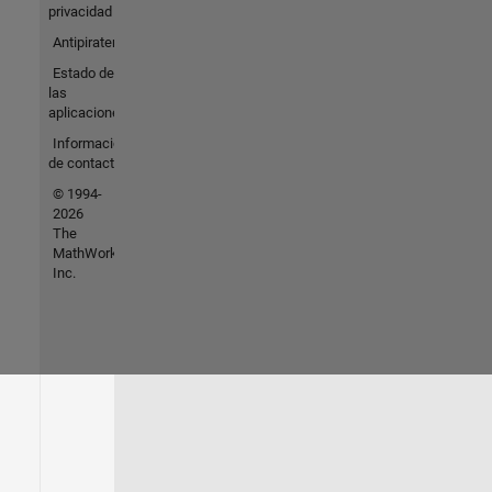
privacidad
Antipiratería
Estado de
las
aplicaciones
Información
de contacto
© 1994-
2026
The
MathWorks,
Inc.