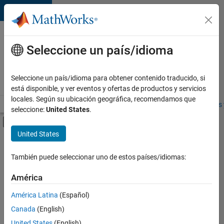
Saltar al contenido
Ofertas
de
Seleccione un país/idioma
empleo
en
Seleccione un país/idioma para obtener contenido traducido, si
MathWorks
está disponible, y ver eventos y ofertas de productos y servicios
locales. Según su ubicación geográfica, recomendamos que
Visión general
Búsqueda de empleo
Oficinas locales
Estudiantes 
seleccione:
United States
.
Mostrar/ocultar menú de navegación
Contenido principal
United States
FILTRADO POR
Advanced Support
También puede seleccionar uno de estos países/idiomas:
+
3
Technical Writing
América
User Experience
América Latina
(Español)
Product Marketing
Canada
(English)
United States
(English)