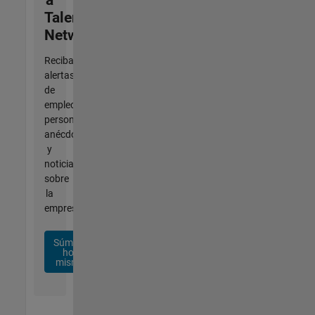
Talent
Network
Reciba
alertas
de
empleo
personalizadas,
anécdotas
y
noticias
sobre
la
empresa.
Súmese
hoy
mismo