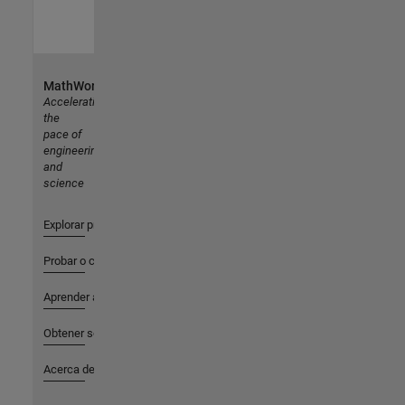
MathWorks
Accelerating
the
pace of
engineering
and
science
Explorar productos
Probar o comprar
Aprender a utilizar
Obtener soporte
Acerca de MathWorks