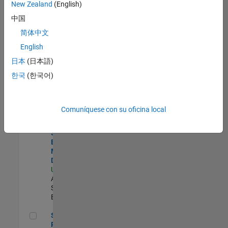
zona.
New Zealand
(English)
中国
Product Strategy Lead - Cloud & Ecosystem for Simulink
Product
简体中文
Strategy Lead
English
- Cloud &
Ecosystem for
日本
(日本語)
Simulink
한국
(한국어)
US-MA-Natick
|
Product
Marketing |
Experimentado
Comuníquese con su oficina local
Senior Solutions Engineer - Model Based Design
Senior
Solutions
Engineer -
Model Based
Design
US-MA-Natick
|
Advanced
Support |
Experimentado
Senior Product Engineer - FPGA / ASIC
Senior
Product