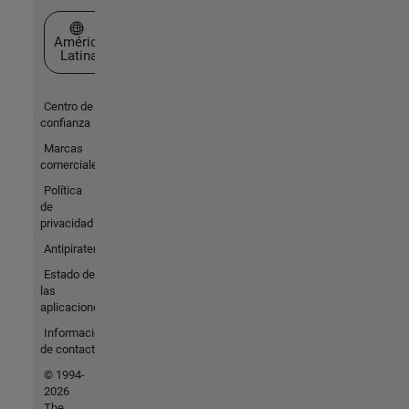
Seleccione un país/idioma
América
Latina
Centro de
confianza
Marcas
comerciales
Política
de
privacidad
Antipiratería
Estado de
las
aplicaciones
Información
de contacto
© 1994-
2026
The