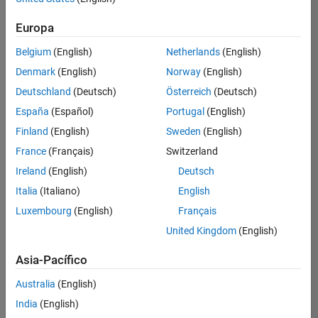
Ordenar por
Europa
Guardar
empleos
seleccionados
Belgium
(English)
Netherlands
(English)
Denmark
(English)
Norway
(English)
Deutschland
(Deutsch)
Österreich
(Deutsch)
No se
han
España
(Español)
Portugal
(English)
traducido
Finland
(English)
Sweden
(English)
todos
France
(Français)
Switzerland
los
empleos.
Ireland
(English)
Deutsch
Busque
Italia
(Italiano)
English
por
Luxembourg
(English)
Français
ubicación
para
United Kingdom
(English)
encontrar
todos
Asia-Pacífico
los
Australia
(English)
empleos
en su
India
(English)