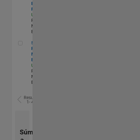
Engineer -
FPGA / ASIC
US-MA-Natick
|
Product
Marketing |
Experimentado
Senior Product Marketing Engineer
Senior
Product
Marketing
Engineer
US-MA-Natick
|
Product
Marketing |
Experimentado
Resultados
1- 4 de
4
Súmese
a