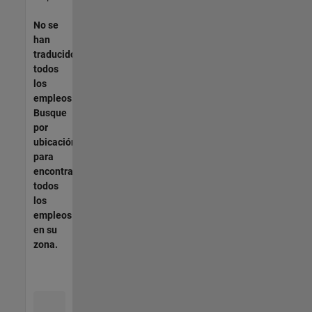
No se
han
traducido
todos
los
empleos.
Busque
por
ubicación
para
encontrar
todos
los
empleos
en su
zona.