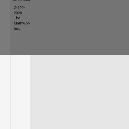
© 1994-
2026
The
MathWorks,
Inc.