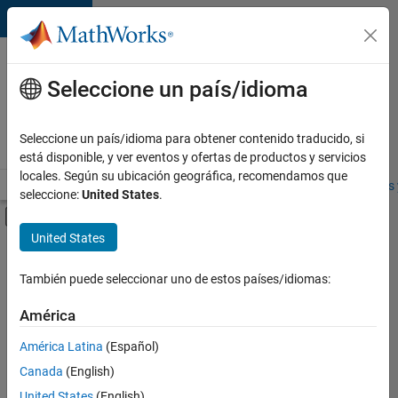
Saltar al contenido
Ofertas
de
Seleccione un país/idioma
empleo
en
Seleccione un país/idioma para obtener contenido traducido, si
MathWorks
está disponible, y ver eventos y ofertas de productos y servicios
locales. Según su ubicación geográfica, recomendamos que
Visión general
Búsqueda de empleo
Oficinas locales
Estudiantes 
seleccione:
United States
.
Mostrar/ocultar menú de navegación
Contenido principal
United States
FILTRADO POR
Prácticas laborales
También puede seleccionar uno de estos países/idiomas:
+
4
Information Technology
América
Commercial Sales
América Latina
(Español)
Legal
Canada
(English)
Office and Administrative Services
Actualmente
United States
(English)
no