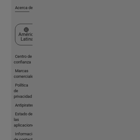
Acerca de MathWorks
Seleccione un país/idioma
América
Latina
Centro de
confianza
Marcas
comerciales
Política
de
privacidad
Antipiratería
Estado de
las
aplicaciones
Información
de contacto