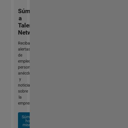
Súmese
a
Talent
Network
Reciba
alertas
de
empleo
personalizadas,
anécdotas
y
noticias
sobre
la
empresa.
Súmese
hoy
mismo