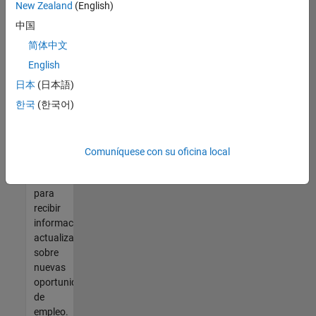
así no
New Zealand
(English)
encontrara
中国
ninguna
vacante
简体中文
que se
English
ajuste
日本
(日本語)
a sus
cualificaciones,
한국
(한국어)
únase
a
nuestra
Comuníquese con su oficina local
Red de
talento
para
recibir
información
actualizada
sobre
nuevas
oportunidades
de
empleo.