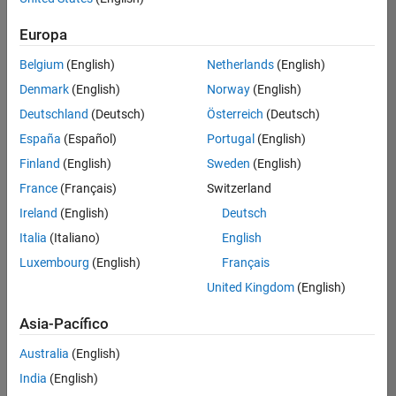
hay
puestos
Europa
disponibles
Belgium
(English)
Netherlands
(English)
que
se
Denmark
(English)
Norway
(English)
correspondan
Deutschland
(Deutsch)
Österreich
(Deutsch)
con
sus
España
(Español)
Portugal
(English)
criterios
Finland
(English)
Sweden
(English)
de
búsqueda.
France
(Français)
Switzerland
Pruebe
Ireland
(English)
Deutsch
a
Italia
(Italiano)
English
ampliar
Luxembourg
(English)
Français
su
búsqueda
United Kingdom
(English)
o a
ver
Asia-Pacífico
todos
los
Australia
(English)
empleos
.
Si aun
India
(English)