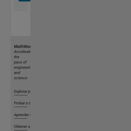
MathWorks
Accelerating
the
pace of
engineering
and
science
Explorar productos
Probar o comprar
Aprender a utilizar
Obtener soporte