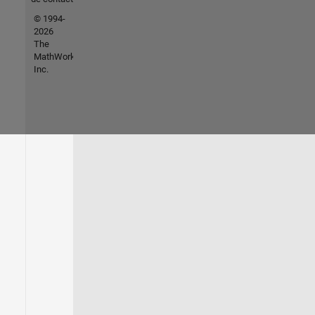
© 1994-
2026
The
MathWorks,
Inc.