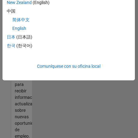
así no
New Zealand
(English)
encontrara
中国
ninguna
vacante
简体中文
que se
English
ajuste
日本
(日本語)
a sus
cualificaciones,
한국
(한국어)
únase
a
nuestra
Comuníquese con su oficina local
Red de
talento
para
recibir
información
actualizada
sobre
nuevas
oportunidades
de
empleo.