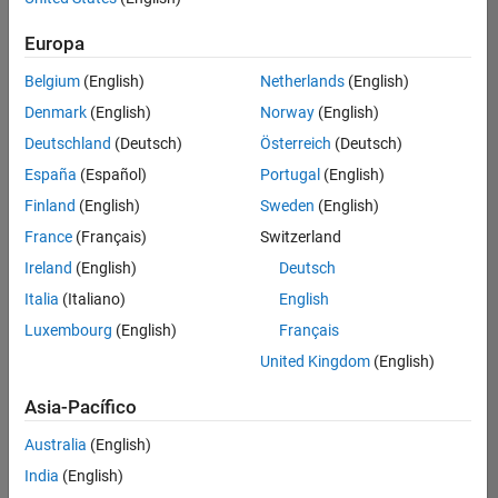
hay
puestos
Europa
disponibles
Belgium
(English)
Netherlands
(English)
que
se
Denmark
(English)
Norway
(English)
correspondan
Deutschland
(Deutsch)
Österreich
(Deutsch)
con
sus
España
(Español)
Portugal
(English)
criterios
Finland
(English)
Sweden
(English)
de
búsqueda.
France
(Français)
Switzerland
Pruebe
Ireland
(English)
Deutsch
a
Italia
(Italiano)
English
ampliar
Luxembourg
(English)
Français
su
búsqueda
United Kingdom
(English)
o a
ver
Asia-Pacífico
todos
los
Australia
(English)
empleos
.
Si aun
India
(English)