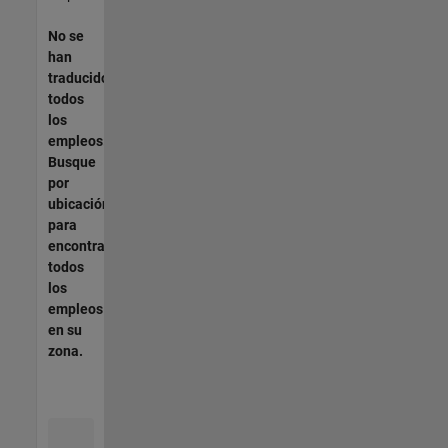
No se
han
traducido
todos
los
empleos.
Busque
por
ubicación
para
encontrar
todos
los
empleos
en su
zona.