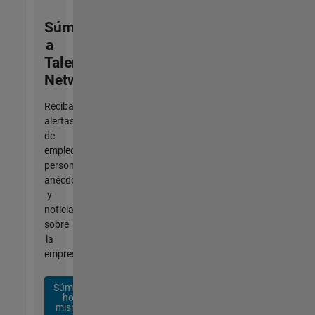
Súmese
a
Talent
Network
Reciba
alertas
de
empleo
personalizadas,
anécdotas
y
noticias
sobre
la
empresa.
Súmese
hoy
mismo