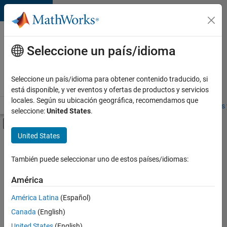
Saltar al contenido
Ofertas
de
Seleccione un país/idioma
empleo
en
Seleccione un país/idioma para obtener contenido traducido, si
MathWorks
está disponible, y ver eventos y ofertas de productos y servicios
locales. Según su ubicación geográfica, recomendamos que
Visión general
Búsqueda de empleo
Oficinas locales
Estudiantes 
seleccione:
United States
.
Mostrar/ocultar menú de navegación
Contenido principal
United States
FILTRADO POR
Prácticas laborales
También puede seleccionar uno de estos países/idiomas:
+
4
Commercial Sales
América
Marketing Communications
América Latina
(Español)
Finance and Operations
Canada
(English)
Office and Administrative Services
Actualmente
United States
(English)
no