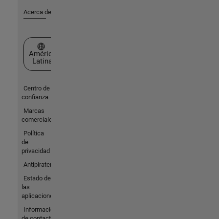
Acerca de MathWorks
Seleccione un país/idioma
América
Latina
Centro de
confianza
Marcas
comerciales
Política
de
privacidad
Antipiratería
Estado de
las
aplicaciones
Información
de contacto