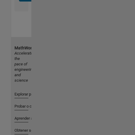
MathWorks
Accelerating
the
pace of
engineering
and
science
Explorar productos
Probar o comprar
Aprender a utilizar
Obtener soporte