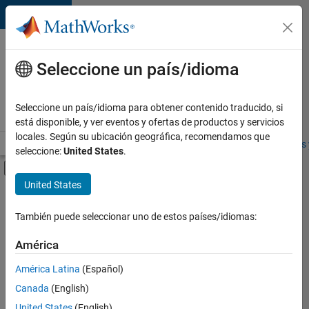
Saltar al contenido
Ofertas
de
Seleccione un país/idioma
empleo
en
Seleccione un país/idioma para obtener contenido traducido, si
MathWorks
está disponible, y ver eventos y ofertas de productos y servicios
locales. Según su ubicación geográfica, recomendamos que
Visión general
Búsqueda de empleo
Oficinas locales
Estudiantes 
seleccione:
United States
.
Mostrar/ocultar menú de navegación
Contenido principal
United States
FILTRADO POR
Prácticas laborales
También puede seleccionar uno de estos países/idiomas:
+
2
Education Sales
América
Finance and Operations
América Latina
(Español)
Canada
(English)
Actualmente
United States
(English)
no