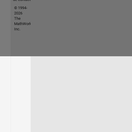
© 1994-
2026
The
MathWorks,
Inc.