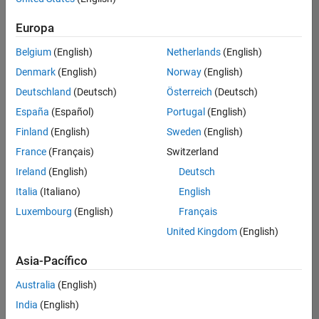
hay
puestos
Europa
disponibles
Belgium
(English)
Netherlands
(English)
que
se
Denmark
(English)
Norway
(English)
correspondan
Deutschland
(Deutsch)
Österreich
(Deutsch)
con
sus
España
(Español)
Portugal
(English)
criterios
Finland
(English)
Sweden
(English)
de
búsqueda.
France
(Français)
Switzerland
Pruebe
Ireland
(English)
Deutsch
a
Italia
(Italiano)
English
ampliar
Luxembourg
(English)
Français
su
búsqueda
United Kingdom
(English)
o a
ver
Asia-Pacífico
todos
los
Australia
(English)
empleos
.
Si aun
India
(English)