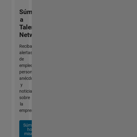
Súmese
a
Talent
Network
Reciba
alertas
de
empleo
personalizadas,
anécdotas
y
noticias
sobre
la
empresa.
Súmese
hoy
mismo