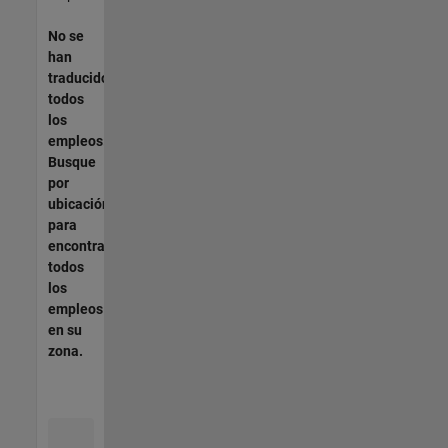
No se
han
traducido
todos
los
empleos.
Busque
por
ubicación
para
encontrar
todos
los
empleos
en su
zona.