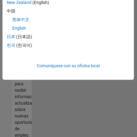
así no
New Zealand
(English)
encontrara
中国
ninguna
vacante
简体中文
que se
English
ajuste
日本
(日本語)
a sus
cualificaciones,
한국
(한국어)
únase
a
nuestra
Comuníquese con su oficina local
Red de
talento
para
recibir
información
actualizada
sobre
nuevas
oportunidades
de
empleo.