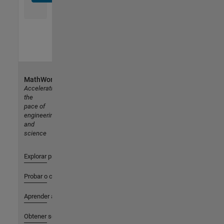
MathWorks
Accelerating
the
pace of
engineering
and
science
Explorar productos
Probar o comprar
Aprender a utilizar
Obtener soporte