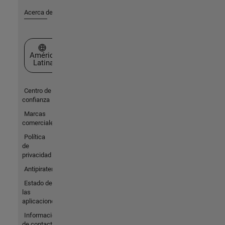
Acerca de MathWorks
Seleccione un país/idioma
América
Latina
Centro de
confianza
Marcas
comerciales
Política
de
privacidad
Antipiratería
Estado de
las
aplicaciones
Información
de contacto