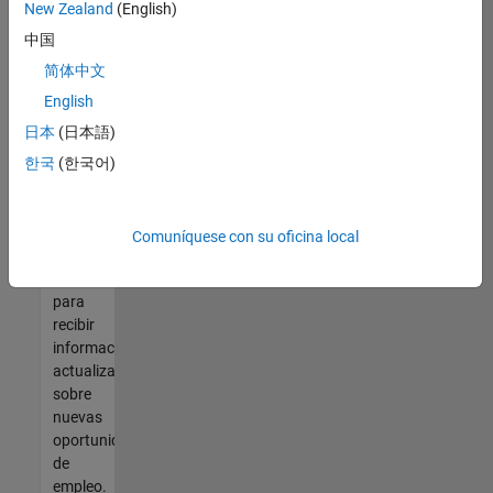
así no
New Zealand
(English)
encontrara
中国
ninguna
vacante
简体中文
que se
English
ajuste
日本
(日本語)
a sus
cualificaciones,
한국
(한국어)
únase
a
nuestra
Comuníquese con su oficina local
Red de
talento
para
recibir
información
actualizada
sobre
nuevas
oportunidades
de
empleo.