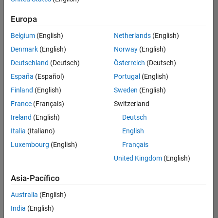
hay
puestos
Europa
disponibles
Belgium
(English)
Netherlands
(English)
que
se
Denmark
(English)
Norway
(English)
correspondan
Deutschland
(Deutsch)
Österreich
(Deutsch)
con
sus
España
(Español)
Portugal
(English)
criterios
Finland
(English)
Sweden
(English)
de
búsqueda.
France
(Français)
Switzerland
Pruebe
Ireland
(English)
Deutsch
a
Italia
(Italiano)
English
ampliar
Luxembourg
(English)
Français
su
búsqueda
United Kingdom
(English)
o a
ver
Asia-Pacífico
todos
los
Australia
(English)
empleos
.
Si aun
India
(English)