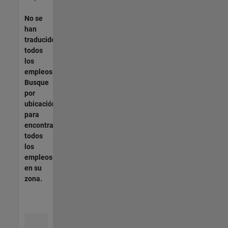
No se
han
traducido
todos
los
empleos.
Busque
por
ubicación
para
encontrar
todos
los
empleos
en su
zona.