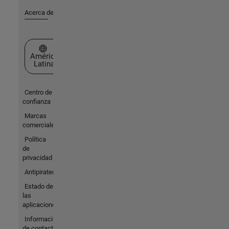
Acerca de MathWorks
Seleccione un país/idioma
América
Latina
Centro de
confianza
Marcas
comerciales
Política
de
privacidad
Antipiratería
Estado de
las
aplicaciones
Información
de contacto