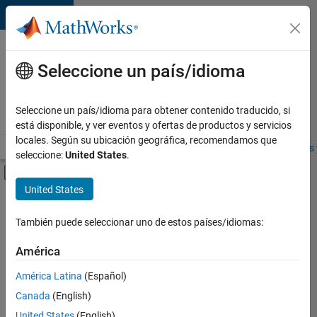
Saltar al contenido
Ofertas
de
Seleccione un país/idioma
empleo
en
Seleccione un país/idioma para obtener contenido traducido, si
MathWorks
está disponible, y ver eventos y ofertas de productos y servicios
locales. Según su ubicación geográfica, recomendamos que
Visión general
Búsqueda de empleo
Oficinas locales
Estudiantes 
seleccione:
United States
.
Mostrar/ocultar menú de navegación
Contenido principal
United States
FILTRADO POR
Prácticas laborales
También puede seleccionar uno de estos países/idiomas:
+
2
Product Development
América
Education Marketing
América Latina
(Español)
Canada
(English)
Actualmente
United States
(English)
no