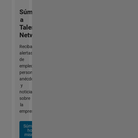
Súmese
a
Talent
Network
Reciba
alertas
de
empleo
personalizadas,
anécdotas
y
noticias
sobre
la
empresa.
Súmese
hoy
mismo