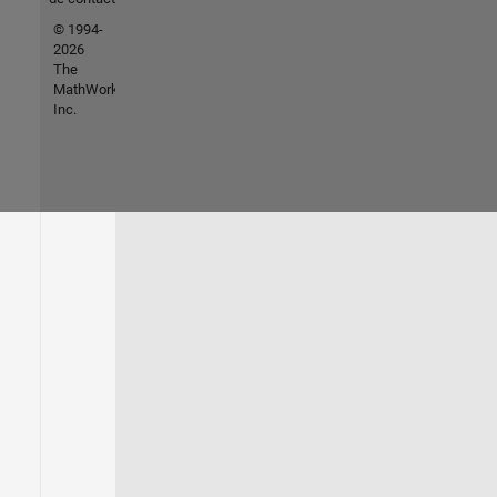
© 1994-
2026
The
MathWorks,
Inc.