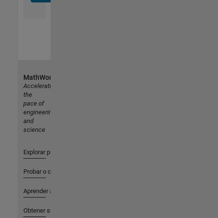
MathWorks
Accelerating
the
pace of
engineering
and
science
Explorar productos
Probar o comprar
Aprender a utilizar
Obtener soporte