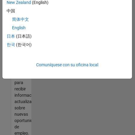
así no
New Zealand
(English)
encontrara
中国
ninguna
vacante
简体中文
que se
English
ajuste
日本
(日本語)
a sus
cualificaciones,
한국
(한국어)
únase
a
nuestra
Comuníquese con su oficina local
Red de
talento
para
recibir
información
actualizada
sobre
nuevas
oportunidades
de
empleo.