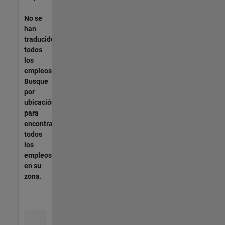
No se
han
traducido
todos
los
empleos.
Busque
por
ubicación
para
encontrar
todos
los
empleos
en su
zona.