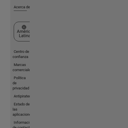
Acerca de MathWorks
Seleccione un país/idioma
América
Latina
Centro de
confianza
Marcas
comerciales
Política
de
privacidad
Antipiratería
Estado de
las
aplicaciones
Información
de contacto