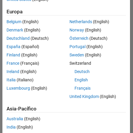
hay
puestos
Europa
disponibles
Belgium
(English)
Netherlands
(English)
que
se
Denmark
(English)
Norway
(English)
correspondan
Deutschland
(Deutsch)
Österreich
(Deutsch)
con
sus
España
(Español)
Portugal
(English)
criterios
Finland
(English)
Sweden
(English)
de
búsqueda.
France
(Français)
Switzerland
Pruebe
Ireland
(English)
Deutsch
a
Italia
(Italiano)
English
ampliar
Luxembourg
(English)
Français
su
búsqueda
United Kingdom
(English)
o a
ver
Asia-Pacífico
todos
los
Australia
(English)
empleos
.
Si aun
India
(English)