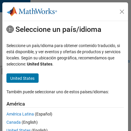
Saltar al contenido
Ofertas
de
Seleccione un país/idioma
empleo
en
Seleccione un país/idioma para obtener contenido traducido, si
MathWorks
está disponible, y ver eventos y ofertas de productos y servicios
locales. Según su ubicación geográfica, recomendamos que
Visión general
Búsqueda de empleo
Oficinas locales
Estudiantes 
seleccione:
United States
.
Mostrar/ocultar menú de navegación
Contenido principal
United States
FILTRADO POR
Prácticas laborales
También puede seleccionar uno de estos países/idiomas:
+
4
Release Engineering
América
Software Process Engineering
América Latina
(Español)
Web Applications and Services
Canada
(English)
Education Marketing
Actualmente
United States
(English)
no