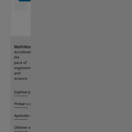
MathWorks
Accelerating
the
pace of
engineering
and
science
Explorar productos
Probar o comprar
Aprender a utilizar
Obtener soporte