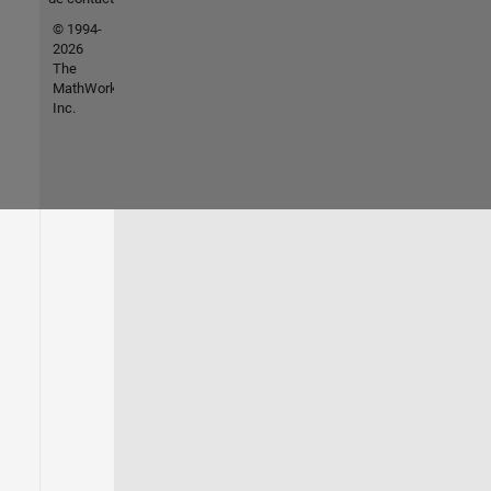
© 1994-
2026
The
MathWorks,
Inc.