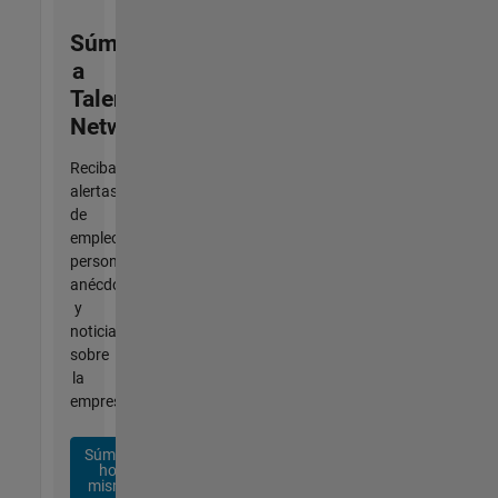
Súmese
a
Talent
Network
Reciba
alertas
de
empleo
personalizadas,
anécdotas
y
noticias
sobre
la
empresa.
Súmese
hoy
mismo