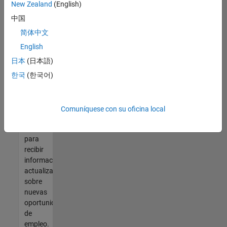
así no
New Zealand
(English)
encontrara
中国
ninguna
vacante
简体中文
que se
English
ajuste
日本
(日本語)
a sus
cualificaciones,
한국
(한국어)
únase
a
nuestra
Comuníquese con su oficina local
Red de
talento
para
recibir
información
actualizada
sobre
nuevas
oportunidades
de
empleo.