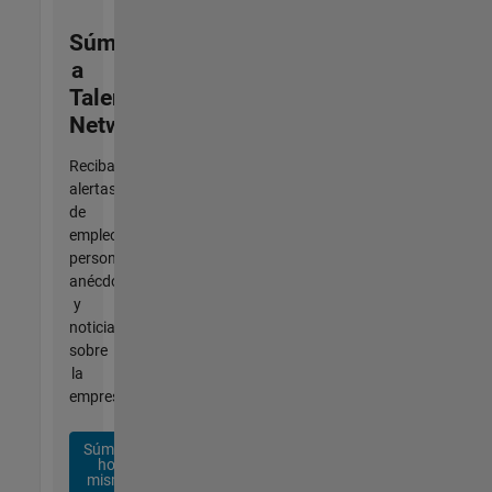
Súmese
a
Talent
Network
Reciba
alertas
de
empleo
personalizadas,
anécdotas
y
noticias
sobre
la
empresa.
Súmese
hoy
mismo