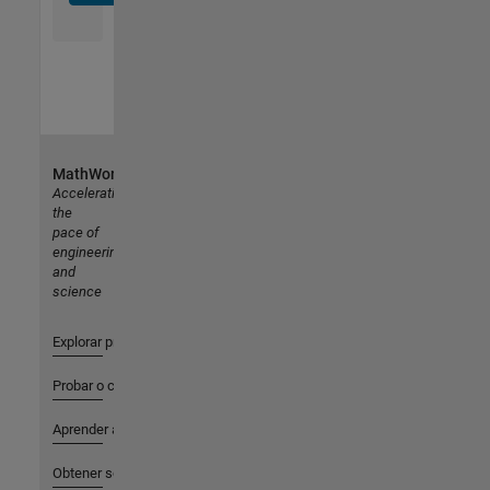
MathWorks
Accelerating
the
pace of
engineering
and
science
Explorar productos
Probar o comprar
Aprender a utilizar
Obtener soporte