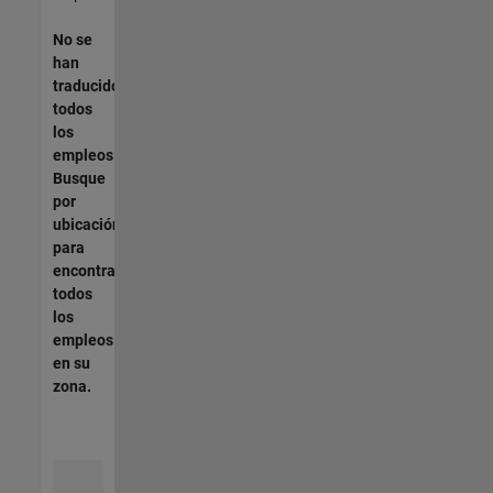
No se
han
traducido
todos
los
empleos.
Busque
por
ubicación
para
encontrar
todos
los
empleos
en su
zona.