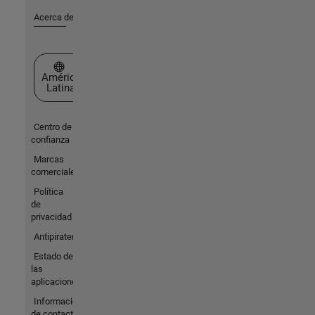
Acerca de MathWorks
Seleccione un país/idioma
América
Latina
Centro de
confianza
Marcas
comerciales
Política
de
privacidad
Antipiratería
Estado de
las
aplicaciones
Información
de contacto