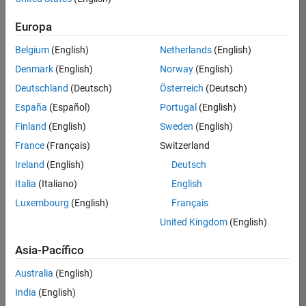
hay
puestos
Europa
disponibles
Belgium
(English)
Netherlands
(English)
que
se
Denmark
(English)
Norway
(English)
correspondan
Deutschland
(Deutsch)
Österreich
(Deutsch)
con
sus
España
(Español)
Portugal
(English)
criterios
Finland
(English)
Sweden
(English)
de
búsqueda.
France
(Français)
Switzerland
Pruebe
Ireland
(English)
Deutsch
a
Italia
(Italiano)
English
ampliar
Luxembourg
(English)
Français
su
búsqueda
United Kingdom
(English)
o a
ver
Asia-Pacífico
todos
los
Australia
(English)
empleos
.
Si aun
India
(English)