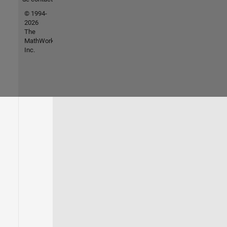
© 1994-
2026
The
MathWorks,
Inc.