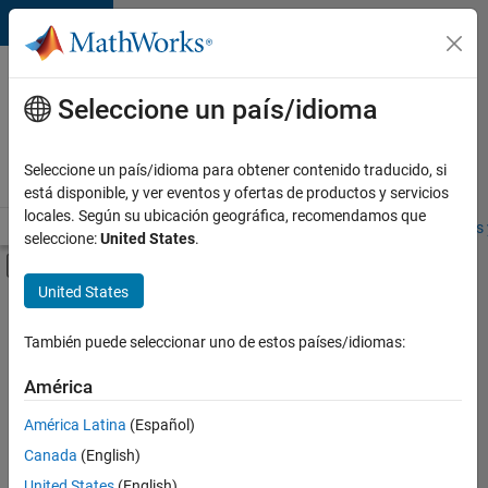
Saltar al contenido
Ofertas
de
Seleccione un país/idioma
empleo
en
Seleccione un país/idioma para obtener contenido traducido, si
MathWorks
está disponible, y ver eventos y ofertas de productos y servicios
locales. Según su ubicación geográfica, recomendamos que
Visión general
Búsqueda de empleo
Oficinas locales
Estudiantes 
seleccione:
United States
.
Mostrar/ocultar menú de navegación
Contenido principal
United States
FILTRADO POR
Prácticas laborales
También puede seleccionar uno de estos países/idiomas:
+
3
Sales Operations
América
Marketing Communications
América Latina
(Español)
Human Resources
Canada
(English)
Actualmente
United States
(English)
no