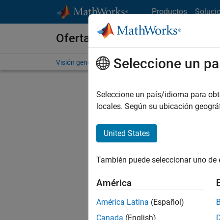
Saltar al contenido
Productos
Soluci
Ofertas de empleo en MathWo
Seleccione un pa
Visión general
Búsqueda de empleo
Oficinas local
Seleccione un país/idioma para obten
F
locales. Según su ubicación geogr
United States
Actualm
Pruebe a
También puede seleccionar uno de 
cualific
empleo.
América
No se ha
América Latina
(Español)
Canada
(English)