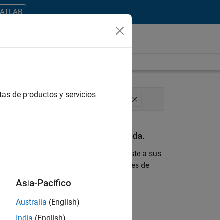
MATLAB
tas de productos y servicios
ement
Web Applications and Services
an con sus criterios de búsqueda.
 encontrara ninguna vacante que se ajuste a sus
 actualizada sobre nuevas oportunidades de
Asia-Pacífico
ontrar todos los empleos en su zona.
Australia
(English)
India
(English)