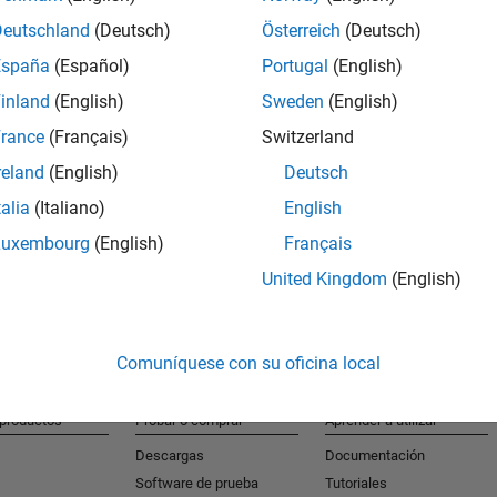
Deutschland
(Deutsch)
Österreich
(Deutsch)
España
(Español)
Portugal
(English)
S
inland
(English)
Sweden
(English)
Reciba al
rance
(Français)
Switzerland
reland
(English)
Deutsch
talia
(Italiano)
English
Luxembourg
(English)
Français
United Kingdom
(English)
Comuníquese con su oficina local
 productos
Probar o comprar
Aprender a utilizar
Descargas
Documentación
Software de prueba
Tutoriales