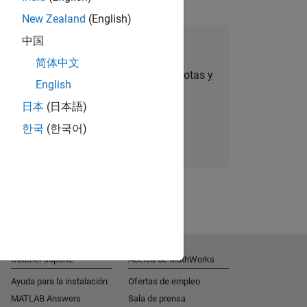
New Zealand
(English)
中国
úmese a Talent Network
简体中文
ertas de empleo personalizadas, anécdotas y
English
noticias sobre la empresa.
日本
(日本語)
한국
(한국어)
Súmese hoy mismo
Obtener soporte
Acerca de MathWorks
Ayuda para la instalación
Ofertas de empleo
MATLAB Answers
Sala de prensa