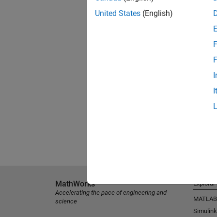
United States
(English)
F
F
I
I
MathWorks
Explorar
Accelerating the pace of engineering and
MATLAB
science
Simulink