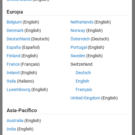
hay
puestos
Europa
disponibles
Belgium
(English)
Netherlands
(English)
que
se
Denmark
(English)
Norway
(English)
correspondan
Deutschland
(Deutsch)
Österreich
(Deutsch)
con
sus
España
(Español)
Portugal
(English)
criterios
Finland
(English)
Sweden
(English)
de
búsqueda.
France
(Français)
Switzerland
Pruebe
Ireland
(English)
Deutsch
a
Italia
(Italiano)
English
ampliar
Luxembourg
(English)
Français
su
búsqueda
United Kingdom
(English)
o a
ver
Asia-Pacífico
todos
los
Australia
(English)
empleos
.
Si aun
India
(English)