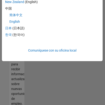
así no
New Zealand
(English)
encontrara
中国
ninguna
vacante
简体中文
que se
English
ajuste
日本
(日本語)
a sus
cualificaciones,
한국
(한국어)
únase
a
nuestra
Comuníquese con su oficina local
Red de
talento
para
recibir
información
actualizada
sobre
nuevas
oportunidades
de
empleo.