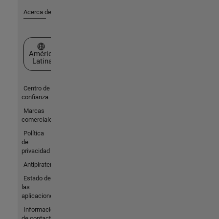
Acerca de MathWorks
Seleccione un país/idioma
América
Latina
Centro de
confianza
Marcas
comerciales
Política
de
privacidad
Antipiratería
Estado de
las
aplicaciones
Información
de contacto