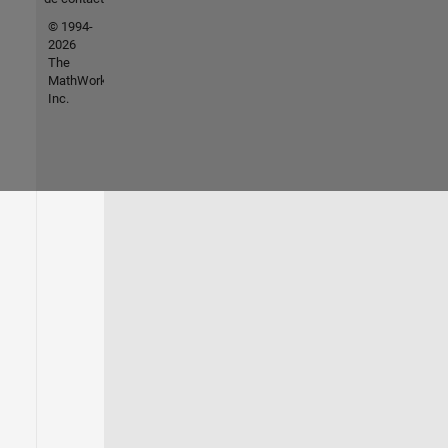
© 1994-
2026
The
MathWorks,
Inc.