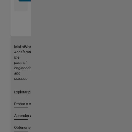
MathWorks
Accelerating
the
pace of
engineering
and
science
Explorar productos
Probar o comprar
Aprender a utilizar
Obtener soporte