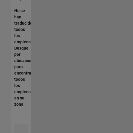
No se
han
traducido
todos
los
empleos.
Busque
por
ubicación
para
encontrar
todos
los
empleos
en su
zona.