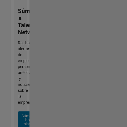
Súmese
a
Talent
Network
Reciba
alertas
de
empleo
personalizadas,
anécdotas
y
noticias
sobre
la
empresa.
Súmese
hoy
mismo