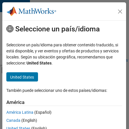
Saltar al contenido
Ofertas
de
Seleccione un país/idioma
empleo
en
Seleccione un país/idioma para obtener contenido traducido, si
MathWorks
está disponible, y ver eventos y ofertas de productos y servicios
locales. Según su ubicación geográfica, recomendamos que
Visión general
Búsqueda de empleo
Oficinas locales
Estudiantes 
seleccione:
United States
.
Mostrar/ocultar menú de navegación
Contenido principal
United States
FILTRADO POR
Product Development
También puede seleccionar uno de estos países/idiomas:
+
2
Program Management
América
Quality Engineering
América Latina
(Español)
Canada
(English)
Actualmente
United States
(English)
no