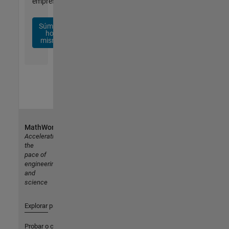
empresa.
Súmese
hoy
mismo
MathWorks
Accelerating
the
pace of
engineering
and
science
Explorar productos
Probar o comprar