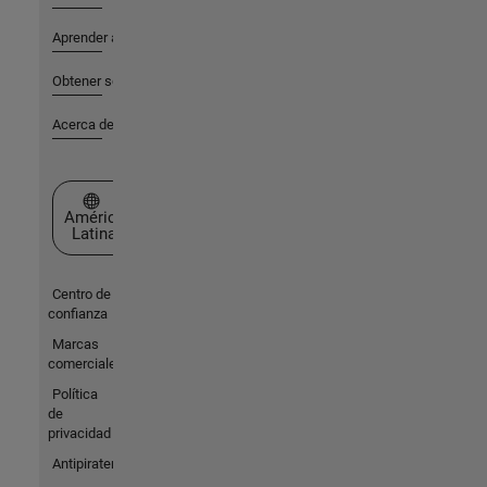
Aprender a utilizar
Obtener soporte
Acerca de MathWorks
Seleccione un país/idioma
América
Latina
Centro de
confianza
Marcas
comerciales
Política
de
privacidad
Antipiratería