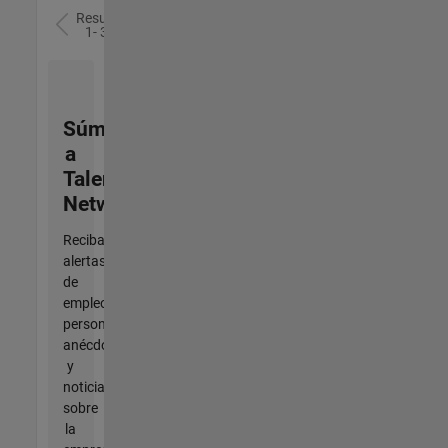
Resultados
1- 3 de
3
Súmese
a
Talent
Network
Reciba
alertas
de
empleo
personalizadas,
anécdotas
y
noticias
sobre
la