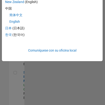
Oil & Gas Industry Manager
Oil & Gas
New Zealand
(English)
Industry
中国
Manager
US-TX-Plano
|
简体中文
Industry
English
Marketing |
Experimentado
日本
(日本語)
Aerospace & Defense Industry Manager
Aerospace &
한국
(한국어)
Defense
Industry
Manager
Comuníquese con su oficina local
US-MA-Natick
|
Industry
Marketing |
Experimentado
Semiconductor Industry Manager
Semiconductor
Industry
Manager
US-CA-Santa
Clara
| Industry
Marketing |
Experimentado