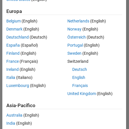
seleccionados
Europa
Belgium
(English)
Netherlands
(English)
No se
han
Denmark
(English)
Norway
(English)
traducido
Deutschland
(Deutsch)
Österreich
(Deutsch)
todos
España
(Español)
Portugal
(English)
los
empleos.
Finland
(English)
Sweden
(English)
Busque
France
(Français)
Switzerland
por
Ireland
(English)
Deutsch
ubicación
para
Italia
(Italiano)
English
encontrar
Luxembourg
(English)
Français
todos
United Kingdom
(English)
los
empleos
Asia-Pacífico
en su
zona.
Australia
(English)
India
(English)