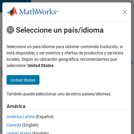
Saltar al contenido
Ofertas
de
Seleccione un país/idioma
empleo
en
Seleccione un país/idioma para obtener contenido traducido, si
MathWorks
está disponible, y ver eventos y ofertas de productos y servicios
locales. Según su ubicación geográfica, recomendamos que
Visión general
Búsqueda de empleo
Oficinas locales
Estudiantes 
seleccione:
United States
.
Mostrar/ocultar menú de navegación
Contenido principal
United States
FILTRADO POR
Industry Marketing
También puede seleccionar uno de estos países/idiomas:
América
Ordenar por
América Latina
(Español)
Canada
(English)
Guardar
United States
(English)
empleos