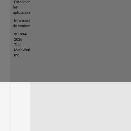
Estado de
las
aplicaciones
Información
de contacto
© 1994-
2026
The
MathWorks,
Inc.