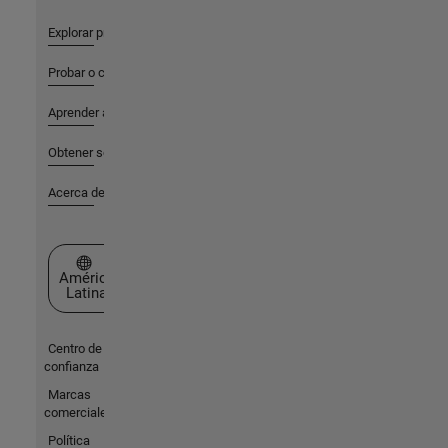
Explorar productos
Probar o comprar
Aprender a utilizar
Obtener soporte
Acerca de MathWorks
Seleccione un país/idioma
América
Latina
Centro de
confianza
Marcas
comerciales
Política