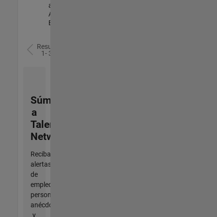
and
Architecture |
Experimentado
Resultados
1- 3 de
3
Súmese
a
Talent
Network
Reciba
alertas
de
empleo
personalizadas,
anécdotas
y