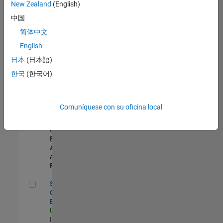
zona.
New Zealand
(English)
中国
Senior Security Infrastructure Engineer
Senior
简体中文
Security
English
Infrastructure
Engineer
日本
(日本語)
US-MA-Natick
|
한국
(한국어)
Infrastructure
and
Architecture |
Experimentado
Comuníquese con su oficina local
Data Architect
Data Architect
US-MA-Natick
|
Business
Applications
and Tools |
Experimentado
Senior Observability Engineer
Senior
Observability
Engineer
US-MA-Natick
|
Infrastructure