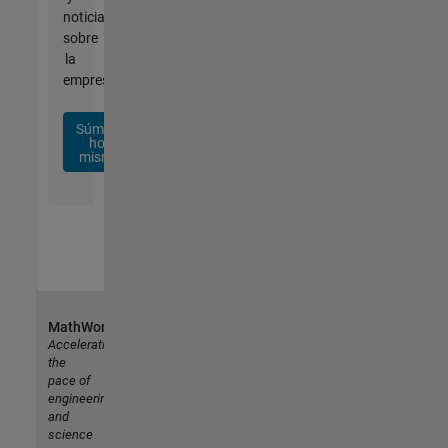
noticias
sobre
la
empresa.
Súmese
hoy
mismo
MathWorks
Accelerating
the
pace of
engineering
and
science