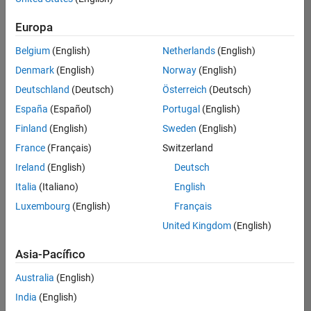
Ordenar por
Europa
Guardar
empleos
seleccionados
Belgium
(English)
Netherlands
(English)
Denmark
(English)
Norway
(English)
Deutschland
(Deutsch)
Österreich
(Deutsch)
No se
han
España
(Español)
Portugal
(English)
traducido
Finland
(English)
Sweden
(English)
todos
France
(Français)
Switzerland
los
empleos.
Ireland
(English)
Deutsch
Busque
Italia
(Italiano)
English
por
Luxembourg
(English)
Français
ubicación
para
United Kingdom
(English)
encontrar
todos
Asia-Pacífico
los
Australia
(English)
empleos
en su
India
(English)