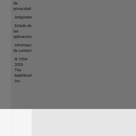
de
privacidad
Antipiratería
Estado de
las
aplicaciones
Información
de contacto
© 1994-
2026
The
MathWorks,
Inc.