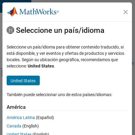
Saltar al contenido
Ofertas
de
Seleccione un país/idioma
empleo
en
Seleccione un país/idioma para obtener contenido traducido, si
MathWorks
está disponible, y ver eventos y ofertas de productos y servicios
locales. Según su ubicación geográfica, recomendamos que
Visión general
Búsqueda de empleo
Oficinas locales
Estudiantes 
seleccione:
United States
.
Mostrar/ocultar menú de navegación
Contenido principal
United States
FILTRADO POR
Business Applications and Tools
También puede seleccionar uno de estos países/idiomas:
+
3
Infrastructure and Architecture
América
Technical Writing
América Latina
(Español)
Education Marketing
Canada
(English)
United States
(English)