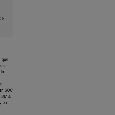
de
a que
tos
ía.
r
 en SOC
l BMS,
y en