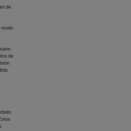
bas de
de modo
obiano
elos de
isión
dida
mbién
Estos
s