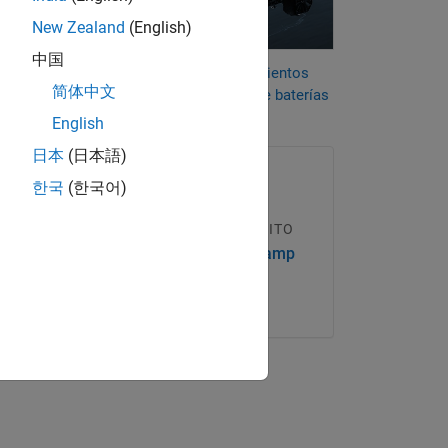
New Zealand
(English)
nivel
中国
Ponga a prueba sus conocimientos
ámica
简体中文
sobre sistemas de gestión de baterías
squeda
English
日本
(日本語)
한국
(한국어)
CURSO ONLINE GRATUITO
Simscape Battery Onramp
Más información