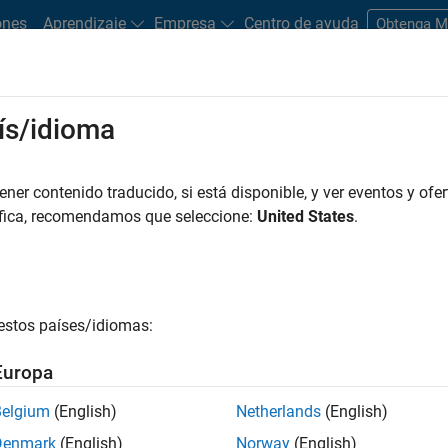
ones
Aprendizaje
Empresa
Centro de ayuda
Obtenga 
ís/idioma
aterías
r representaciones matemáticas o computacionales del
er contenido traducido, si está disponible, y ver eventos y ofer
iciones. El modelado de baterías es esencial para diseñar, cont
áfica, recomendamos que seleccione:
United States
.
mo vehículos eléctricos, sistemas de energía renovable y electró
link y Simscape Battery
estos países/idiomas:
elos de circuito equivalente (ECM), modelos electroquímicos y 
®
Europa
 ejecutar simulaciones con Simscape Battery™ y Simulink
.
Belgium
(English)
Netherlands
(English)
Denmark
(English)
Norway
(English)