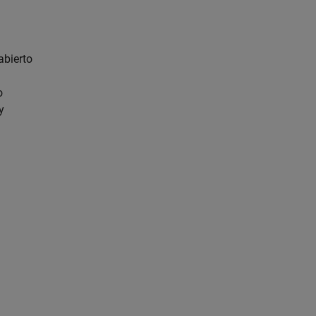
abierto
o
y