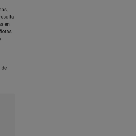
mas,
resulta
as en
flotas
n
a
s de