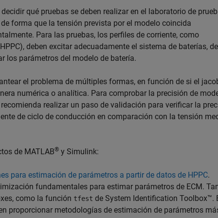
 decidir qué pruebas se deben realizar en el laboratorio de prue
 de forma que la tensión prevista por el modelo coincida
almente. Para las pruebas, los perfiles de corriente, como
 (HPPC), deben excitar adecuadamente el sistema de baterías, 
car los parámetros del modelo de batería.
antear el problema de múltiples formas, en función de si el jac
anera numérica o analítica. Para comprobar la precisión de mod
 recomienda realizar un paso de validación para verificar la prec
rriente de ciclo de conducción en comparación con la tensión me
®
uctos de MATLAB
y Simulink:
nes para estimación de parámetros a partir de datos de HPPC
.
timización fundamentales para estimar parámetros de ECM. Ta
oxes, como la función
de System Identification Toolbox™. 
tfest
len proporcionar metodologías de estimación de parámetros má