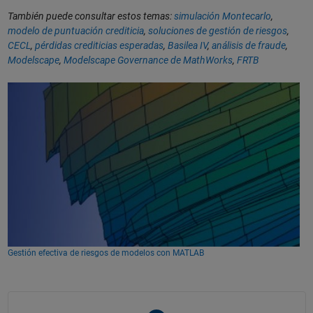
También puede consultar estos temas:
simulación Montecarlo
,
modelo de puntuación crediticia
,
soluciones de gestión de riesgos
,
CECL
,
pérdidas crediticias esperadas
,
Basilea IV
,
análisis de fraude
,
Modelscape
,
Modelscape Governance de MathWorks
,
FRTB
Gestión efectiva de riesgos de modelos con MATLAB