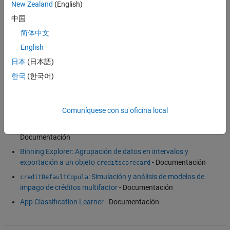
New Zealand
(English)
Predicción de tasas de impago corporativas con MATLAB
(54:36)
- Vídeo
中国
Modelado del riesgo crediticio con MATLAB
(53:09)
- Vídeo
简体中文
Modelización de impagos correlacionados con cópulas
- Ejemplo
English
Clasificación de datos con la app Classification Learner
(4:34)
-
日本
(日本語)
Vídeo
한국
(한국어)
Referencia de software
Comuníquese con su oficina local
: Creación del objeto
-
creditscorecard
creditscorecard
Documentación
Binning Explorer: Agrupación de datos en intervalos y
exportación a un objeto
- Documentación
creditscorecard
: Simulación y análisis de modelos de
creditDefaultCopula
impago de créditos multifactor
- Documentación
App Classification Learner
- Documentación