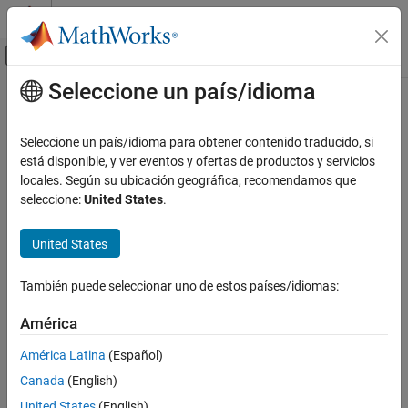
Saltar al contenido
Centro de ayuda de MATLAB
Mostrar/ocultar menú de navegación
Seleccione un país/idioma
Contenido principal
Inicio de Documentación
Robotics and Autonomous Systems
Seleccione un país/idioma para obtener contenido traducido, si
Automotive
está disponible, y ver eventos y ofertas de productos y servicios
How useful was this information?
locales. Según su ubicación geográfica, recomendamos que
Categoría
seleccione:
United States
.
Automated Driving Toolbox
Get Started with Automated Driving
United States
Toolbox
Applications
También puede seleccionar uno de estos países/idiomas:
Driving Scenario Simulation
RoadRunner Scenario Simulation
América
Scenarios from Real-World Sensor Data
América Latina
(Español)
Euro NCAP Test Suite
Automated Driving Algorithms
Canada
(English)
Ground Truth Labeling
United States
(English)