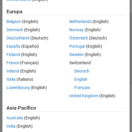
File I/O
Europa
AUTOSAR Blockset
IEC Certification Kit
Belgium
(English)
Netherlands
(English)
Centro de confianza
Marcas comerciales
Model-Based Calibration Toolbox
Denmark
(English)
Norway
(English)
Política de privacidad
Antipiratería
Estado de las aplicaciones
Deutschland
(Deutsch)
Österreich
(Deutsch)
Navigation Toolbox
Información de contacto
España
(Español)
Portugal
(English)
Powertrain Blockset
© 1994-2026 The MathWorks, Inc.
Finland
(English)
Sweden
(English)
RoadRunner
France
(Français)
Switzerland
Seleccione un país/id
América Latina
RoadRunner Scenario
Ireland
(English)
Deutsch
Robotics System Toolbox
Italia
(Italiano)
English
ROS Toolbox
Luxembourg
(English)
Français
Sensor Fusion and Tracking Toolbox
United Kingdom
(English)
Simulink 3D Animation
Asia-Pacífico
UAV Toolbox
Australia
(English)
Vehicle Dynamics Blockset
India
(English)
Vehicle Network Toolbox