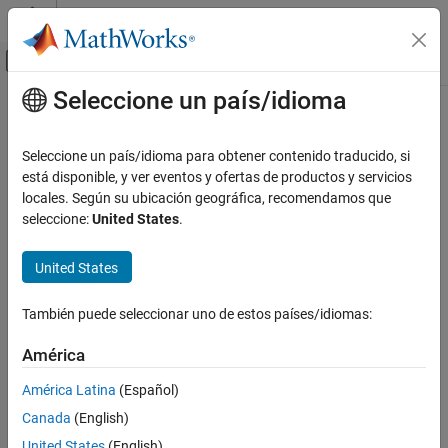
Saltar al contenido
Centro de ayuda de MATLAB
Mostrar/ocultar menú de navegación
Seleccione un país/idioma
Contenido principal
Inicio de Documentación
Robotics and Autonomous Systems
Seleccione un país/idioma para obtener contenido traducido, si
Automotive
está disponible, y ver eventos y ofertas de productos y servicios
locales. Según su ubicación geográfica, recomendamos que
Categoría
How useful was this information?
seleccione:
United States
.
Automated Driving Toolbox
Get Started with Automated Driving
United States
Toolbox
Applications
También puede seleccionar uno de estos países/idiomas:
Driving Scenario Simulation
RoadRunner Scenario Simulation
América
Scenarios from Real-World Sensor Data
América Latina
(Español)
Euro NCAP Test Suite
Automated Driving Algorithms
Canada
(English)
Ground Truth Labeling
United States
(English)