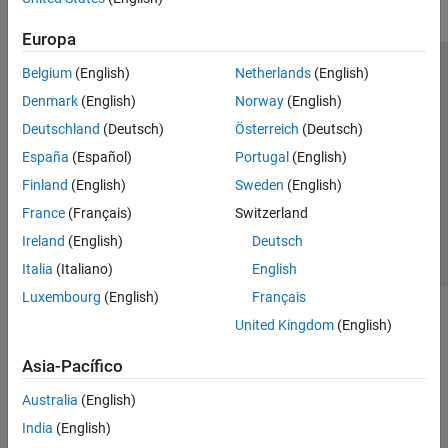
File I/O
Europa
AUTOSAR Blockset
IEC Certification Kit
Belgium
(English)
Netherlands
(English)
Centro de confianza
Marcas comerciales
Model-Based Calibration Toolbox
Denmark
(English)
Norway
(English)
Política de privacidad
Antipiratería
Estado de las aplicaciones
Deutschland
(Deutsch)
Österreich
(Deutsch)
Navigation Toolbox
Información de contacto
España
(Español)
Portugal
(English)
Powertrain Blockset
© 1994-2026 The MathWorks, Inc.
Finland
(English)
Sweden
(English)
RoadRunner
France
(Français)
Switzerland
Seleccione un país/id
América Latina
RoadRunner Scenario
Ireland
(English)
Deutsch
Robotics System Toolbox
Italia
(Italiano)
English
ROS Toolbox
Luxembourg
(English)
Français
Sensor Fusion and Tracking Toolbox
United Kingdom
(English)
Simulink 3D Animation
Asia-Pacífico
UAV Toolbox
Australia
(English)
Vehicle Dynamics Blockset
India
(English)
Vehicle Network Toolbox