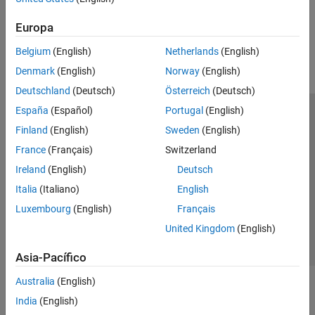
How useful was this information?
Europa
Belgium
(English)
Netherlands
(English)
Denmark
(English)
Norway
(English)
Deutschland
(Deutsch)
Österreich
(Deutsch)
España
(Español)
Portugal
(English)
Centro de confianza
Marcas comerciales
Finland
(English)
Sweden
(English)
Política de privacidad
Antipiratería
Estado de las aplicaciones
France
(Français)
Switzerland
Información de contacto
Ireland
(English)
Deutsch
© 1994-2026 The MathWorks, Inc.
Italia
(Italiano)
English
Luxembourg
(English)
Français
Seleccione un país/id
América Latina
United Kingdom
(English)
Asia-Pacífico
Australia
(English)
India
(English)