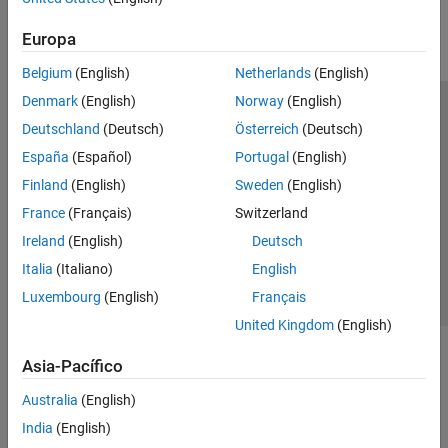
Europa
Belgium
(English)
Netherlands
(English)
Denmark
(English)
Norway
(English)
Centro de confianza
Marcas comerciales
Deutschland
(Deutsch)
Österreich
(Deutsch)
Política de privacidad
Antipiratería
Estado de las aplicaciones
España
(Español)
Portugal
(English)
Información de contacto
Finland
(English)
Sweden
(English)
© 1994-2026 The MathWorks, Inc.
France
(Français)
Switzerland
Ireland
(English)
Deutsch
Seleccione un país/id
América Latina
Italia
(Italiano)
English
Luxembourg
(English)
Français
United Kingdom
(English)
Asia-Pacífico
Australia
(English)
India
(English)