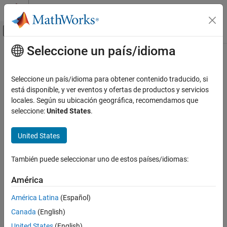
Saltar al contenido
Centro de ayuda de MATLAB
Mostrar/ocultar menú de navegación
Seleccione un país/idioma
Contenido principal
Inicio de Documentación
Instalación y licencias
Categoría
Seleccione un país/idioma para obtener contenido traducido, si
Instalación y licencias
está disponible, y ver eventos y ofertas de productos y servicios
Notas de la versión
Instalar productos
locales. Según su ubicación geográfica, recomendamos que
Documentación en PDF
Documentación en PDF
seleccione:
United States
.
Administración de licencias de
organización
Instalar productos
United States
Descargue, instale y actualice productos de MathWorks
También puede seleccionar uno de estos países/idiomas:
Administración de licencias de organización
América
Para administradores de sistema: Despliegue licencias y
administre usuarios, dispositivos y servidores de licencias
América Latina
(Español)
Canada
(English)
¿Qué tan útil fue esta traducción?
United States
(English)