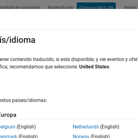
nidad de usuarios
Aprendizaje
Inicie
Obtenga MATLAB
ación
Vídeos
Respuestas
alar productos
ís/idioma
ue, instale y actualice productos de MathWorks
er contenido traducido, si está disponible, y ver eventos y ofer
menzar rápidamente a descargar e instalar productos:
áfica, recomendamos que seleccione:
United States
.
icie sesión en su cuenta de MathWorks o cree una nueva.
scargue sus productos desde la página
Descargas de MathWor
estos países/idiomas:
ga las indicaciones para instalar los productos para los que tiene
Europa
tener instrucciones de instalación más detalladas, consulte los 
Belgium
(English)
Netherlands
(English)
sin instalarlo, vaya a
matlab.mathworks.com
.
Denmark
(English)
Norway
(English)