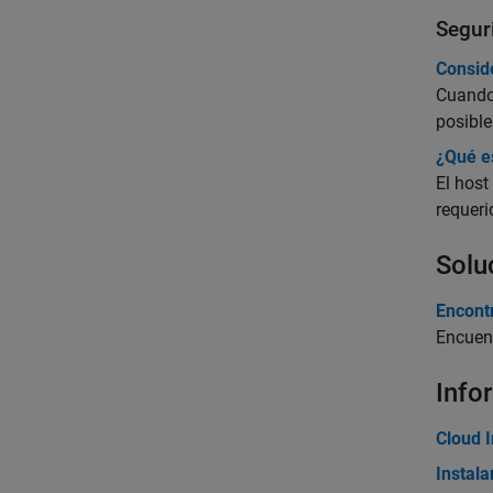
Segur
Consid
Cuando 
posible
¿Qué e
El host
requer
Solu
Encontr
Encuent
Info
Cloud I
Instal