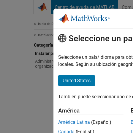
Saltar al contenido
Centro de ayuda de MATLAB
Comu
Document
Inicio de Documentación
Instalación y licencias
Inst
Seleccione un pa
Categoría
Instalar productos
Descarg
Seleccione un país/idioma para obten
Administración de licencias de
Para co
locales. Según su ubicación geogr
organización
In
United States
De
También puede seleccionar uno de 
Si
América
Para ob
América Latina
(Español)
MATLAB 
Canada
(English)