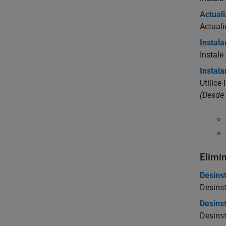
Actual
Actuali
Instala
Instale
Instal
Utilice
(Desde
Elimi
Desins
Desins
Desins
Desins