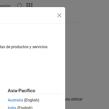
 sesión
tas de productos y servicios
ks
.
 licencia.
Asia-Pacífico
siguientes temas: Alternativamente, para utilizar
Australia
(English)
India
(English)