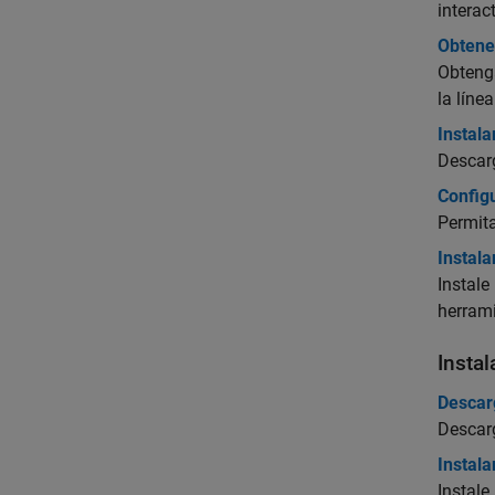
interact
Obtene
Obteng
la lín
Instala
Descar
Configu
Permita
Instala
Instal
herrami
Insta
Descarg
Descarg
Instala
Instale