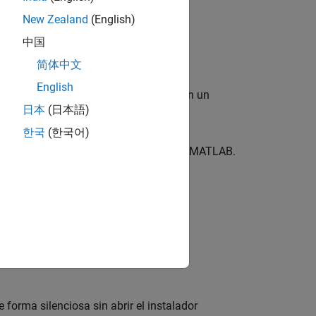
New Zealand
(English)
中国
简体中文
English
untos de bloques que los acompañan en un
日本
(日本語)
한국
(한국어)
ementos a una instalación existente de MATLAB.
l mercado.
forma silenciosa sin abrir el instalador