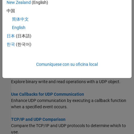
New Zealand
(English)
Create a UDP Object and View Properties
中国
®
Create a UDP object to establish a connection between MATLAB
and the remote host.
简体中文
English
UDP Communication Between Two Hosts
日本
(日本語)
These are the minimum steps required to communicate between
two hosts over UDP.
한국
(한국어)
Write and Read ASCII Data over UDP
Explore ASCII write and read operations with a UDP object.
Comuníquese con su oficina local
Write and Read Binary Data over UDP
Explore binary write and read operations with a UDP object.
Use Callbacks for UDP Communication
Enhance UDP communication by executing a callback function
when a specified event occurs.
TCP/IP and UDP Comparison
Compare the TCP/IP and UDP protocols to determine which to
use.