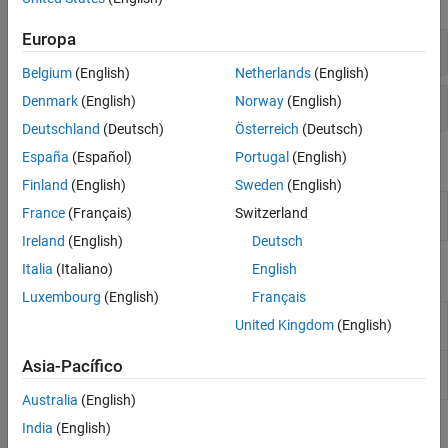
Interfaz GPIB
Interfaz VISA
Europa
Conectar y configurar
Belgium
(English)
Netherlands
(English)
Leer y escribir
Denmark
(English)
Norway
(English)
Deutschland
(Deutsch)
Österreich
(Deutsch)
España
(Español)
Portugal
(English)
Apps
Finland
(English)
Sweden
(English)
UDP
Create UDP socket and communicate over
France
(Français)
Switzerland
Explorer
networks using UDP
(Desde R2022a)
Ireland
(English)
Deutsch
Italia
(Italiano)
English
Bloques
Luxembourg
(English)
Français
UDP
Receive data over UDP network from specified
United Kingdom
(English)
Receive
remote machine
Asia-Pacífico
UDP
Send data over UDP network to specified remote
Send
machine
Australia
(English)
India
(English)
Temas