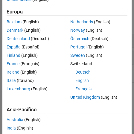
ejemplos de ambos, consulte
Write and Read GPIB Data
.
Interfaz GPIB
Interfaz VISA
Europa
Funciones
Belgium
(English)
Netherlands
(English)
expandir todo
Denmark
(English)
Norway
(English)
Conectar y configurar
Deutschland
(Deutsch)
Österreich
(Deutsch)
España
(Español)
Portugal
(English)
Leer y escribir
Finland
(English)
Sweden
(English)
France
(Français)
Switzerland
Ireland
(English)
Deutsch
Apps
Italia
(Italiano)
English
VISA
Connect to and communicate with instruments
Luxembourg
(English)
Français
Explorer
over VISA
(Desde R2022b)
United Kingdom
(English)
Temas
Asia-Pacífico
Get Started with GPIB Interface
Australia
(English)
Establish a connection between MATLAB and your instrument
India
(English)
using the VISA-GPIB interface.