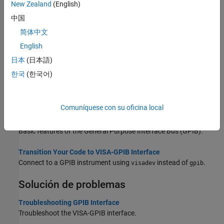
New Zealand
(English)
Write and Read GPIB Data
中国
Write and read both text and binary data over the VISA-GPIB
简体中文
interface.
English
Send Trigger to Instrument
日本
(日本語)
Send the trigger command to your VISA resource.
한국
(한국어)
Execute Serial Polls
Execute a serial poll to check the status of your VISA resource.
Comuníquese con su oficina local
GPIB Overview
Basic features of the General Purpose Interface Bus (GPIB).
Transition Your Code to VISA-GPIB Interface
Connect to a GPIB instrument using
instead of
.
visadev
gpib
Solución de problemas
Troubleshooting GPIB Interface
Troubleshoot the VISA-GPIB interface.