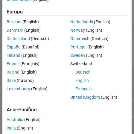
Para obtener más información acerca de la representación de
formas poligonales, consulte
Polígonos
.
Europa
Objetos
Belgium
(English)
Netherlands
(English)
Denmark
(English)
Norway
(English)
Represent 2-D polygonal shapes
polyshape
Deutschland
(Deutsch)
Österreich
(Deutsch)
Funciones
España
(Español)
Portugal
(English)
Finland
(English)
Sweden
(English)
expandir todo
France
(Français)
Switzerland
Ireland
(English)
Deutsch
Creación
Italia
(Italiano)
English
Luxembourg
(English)
Français
Modificación
United Kingdom
(English)
Consultas y visualización
Asia-Pacífico
Australia
(English)
Cantidades geométricas
India
(English)