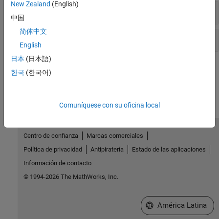
New Zealand
(English)
Operaciones booleanas
中国
简体中文
Operaciones poligonales sin polyshape
English
日本
(日本語)
¿Qué tan útil fue esta traducción?
한국
(한국어)
Comuníquese con su oficina local
Centro de confianza
Marcas comerciales
Política de privacidad
Antipiratería
Estado de las aplicaciones
Información de contacto
© 1994-2026 The MathWorks, Inc.
Seleccione un país/id
América Latina