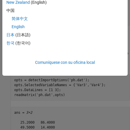
New Zealand
(English)
   72.9000   81.9000   25.2000   86.4000

   81.0000   56.7000   49.5000   14.4000

中国
   11.7000    9.0000   85.5000   87.3000

简体中文
English
Importe solo la parte rectangular de los datos a partir de la
日本
(日本語)
primera fila y la tercera columna del archivo. Cree un objeto de
한국
(한국어)
opciones de importación y especifique las columnas y filas que
desea importar mediante las propiedades
SelectedVariableNames
y
. Después, importe la parte seleccionada de los datos
DataLines
Comuníquese con su oficina local
del archivo.
opts = detectImportOptions(
'ph.dat'
);

opts.SelectedVariableNames = {
'Var3'
,
'Var4'
};

opts.DataLines = [1 3];

readmatrix(
'ph.dat'
,opts)
ans = 
3×2
   25.2000   86.4000

   49.5000   14.4000
