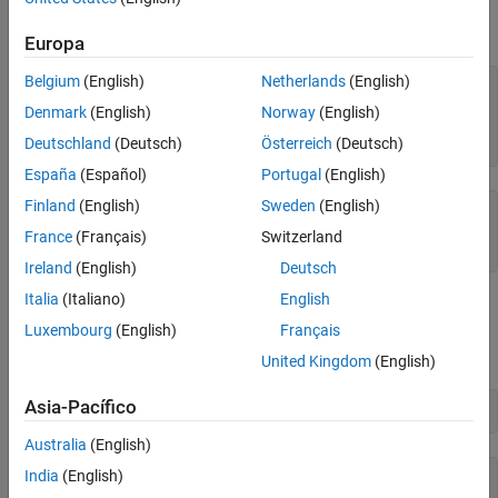
Cree un archivo de muestra llamado
que contenga datos
ph.dat
separados por comas y muestre el contenido del archivo.
Europa
Belgium
(English)
Netherlands
(English)
rng(
'default'
)

A = 0.9*randi(99,[3 4]);

Denmark
(English)
Norway
(English)
writematrix(A,
'ph.dat'
,
'Delimiter'
,
','
)

Deutschland
(Deutsch)
Österreich
(Deutsch)
type(
'ph.dat'
)
España
(Español)
Portugal
(English)
Finland
(English)
Sweden
(English)
72.9,81.9,25.2,86.4

81,56.7,49.5,14.4

France
(Français)
Switzerland
Ireland
(English)
Deutsch
Italia
(Italiano)
English
Lea el archivo mediante la función
. La función
readmatrix
devuelve un arreglo
por
que contiene los datos del
Luxembourg
(English)
Français
double
3
4
archivo.
United Kingdom
(English)
Asia-Pacífico
M = readmatrix(
'ph.dat'
)
Australia
(English)
India
(English)
M = 
3×4