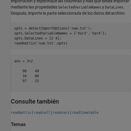
importación y especifique las columnas y filas que desea importar
mediante las propiedades
y
.
SelectedVariableNames
DataLines
Después, importe la parte seleccionada de los datos del archivo.
opts = detectImportOptions(
'num.txt'
);

opts.SelectedVariableNames = {
'Var3'
,
'Var4'
};

opts.DataLines = [2 4];

readmatrix(
'num.txt'
,opts)
ans = 
3×2
    96    49

    16    80

    97    15

Consulte también
|
|
|
readmatrix
readcell
readvars
readtimetable
Temas