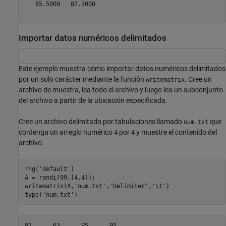
   85.5000   87.3000

Importar datos numéricos delimitados
Este ejemplo muestra cómo importar datos numéricos delimitados
por un solo carácter mediante la función
. Cree un
writematrix
archivo de muestra, lea todo el archivo y luego lea un subconjunto
del archivo a partir de la ubicación especificada.
Cree un archivo delimitado por tabulaciones llamado
que
num.txt
contenga un arreglo numérico
por
y muestre el contenido del
4
4
archivo.
rng(
'default'
)

A = randi(99,[4,4]);

writematrix(A,
'num.txt'
,
'Delimiter'
,
'\t'
)

type(
'num.txt'
)
81	63	95	95
