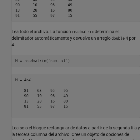
90	10	96	49

13	28	16	80

Lea todo el archivo. La función
determina el
readmatrix
delimitador automáticamente y devuelve un arreglo
4 por
double
4.
M = readmatrix(
'num.txt'
)
M = 
4×4
    81    63    95    95

    90    10    96    49

    13    28    16    80

    91    55    97    15

Lea solo el bloque rectangular de datos a partir de la segunda fila y
la tercera columna del archivo. Cree un objeto de opciones de