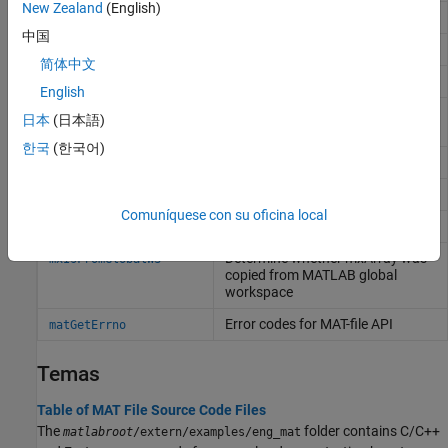
New Zealand
(English)
Next array in MAT-file
matGetNextVariable
中国
Array header information only
matGetNextVariableInfo
简体中文
Array to MAT-file
matPutVariable
English
Array to MAT-file as originating
matPutVariableAsGlobal
日本
(日本語)
from global workspace
한국
(한국어)
Delete array from MAT-file
matDeleteVariable
List of variables in MAT-file
matGetDir
Comuníquese con su oficina local
File pointer to MAT-file
matGetFp
Determine whether mxArray was
mxIsFromGlobalWS
copied from
MATLAB
global
workspace
Error codes for MAT-file API
matGetErrno
Temas
Table of MAT File Source Code Files
The
folder contains C/C++
matlabroot
/extern/examples/eng_mat