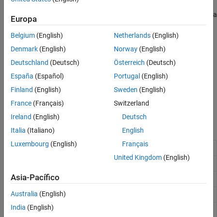
Sin embargo, hay situaciones en las que debe escribir un programa
Europa
personalizado para interactuar con datos. Por ejemplo:
Belgium
(English)
Netherlands
(English)
Sus datos tienen un formato personalizado.
Denmark
(English)
Norway
(English)
Deutschland
(Deutsch)
Österreich
(Deutsch)
Usted crea aplicaciones para usuarios que no ejecutan
MATLAB y desea proporcionarles datos de MATLAB.
España
(Español)
Portugal
(English)
Finland
(English)
Sweden
(English)
Desea leer datos desde una aplicación externa, pero no tiene
France
(Français)
Switzerland
acceso al código fuente.
Ireland
(English)
Deutsch
API de archivos MAT de C
Italia
(Italiano)
English
Luxembourg
(English)
Français
Open MAT-file
matOpen
United Kingdom
(English)
Close MAT-file
matClose
Asia-Pacífico
Tipo para archivo MAT
MATFile
Australia
(English)
Array from MAT-file
matGetVariable
India
(English)
Array header information only
matGetVariableInfo