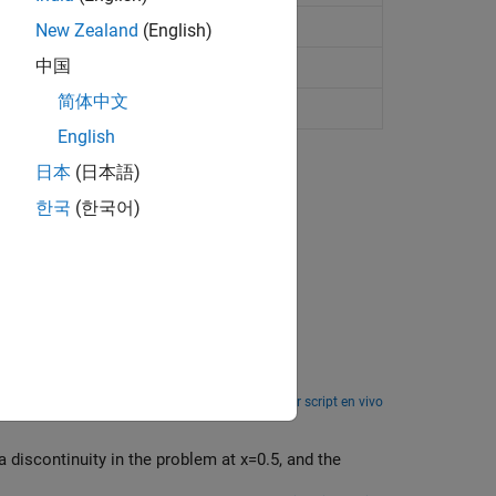
New Zealand
(English)
中国
solvers
简体中文
English
日本
(日本語)
한국
(한국어)
Abrir script en vivo
a discontinuity in the problem at
x
=
0
.
5
, and the