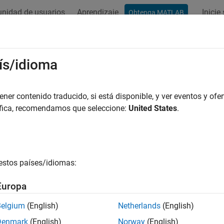
nidad de usuarios
Aprendizaje
Inicie
Obtenga MATLAB
ación
Ejemplos
Funciones
Apps
Vídeos
Respues
ciones diferenciales parciales en 
ís/idioma
mos de solución en 1D para PDE parabólicas y elípticas
er contenido traducido, si está disponible, y ver eventos y ofer
aciones diferenciales parciales contienen derivadas parciales 
áfica, recomendamos que seleccione:
United States
.
®
B
le permite resolver PDE parabólicas y elípticas para una fun
r más información, consulte
Resolver ecuaciones diferenciales p
 Differential Equation Toolbox™
amplía esta función a los probl
estos países/idiomas:
chlet y Neumann.
Europa
iones
Belgium
(English)
Netherlands
(English)
Solve 1-D parabolic and elliptic PDEs
e
Denmark
(English)
Norway
(English)