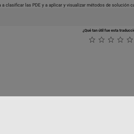
a clasificar las PDE y a aplicar y visualizar métodos de solución ca
¿Qué tan útil fue esta traducc
rivacidad
Antipiratería
Estado de las aplicaciones
Información de contac