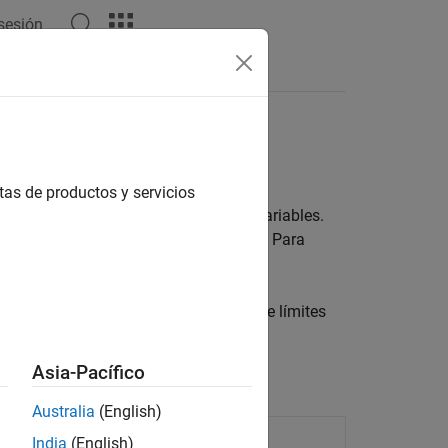
 sesión
tas
1D
tas de productos y servicios
de funciones que dependen de varias variables.
ción de tiempo y una variable espacial. Para
arciales
.
emas en 2D y 3D con las condiciones de límites
Asia-Pacífico
Australia
(English)
India
(English)