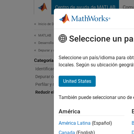
Saltar al contenido
Centro de ayuda de MATLAB
Comu
Document
Inicio de Documentación
MATLAB
Red
Seleccione un pa
Desarrollo de software
Depurar y mejorar código
Identif
Seleccione un país/idioma para obten
Categoría
MATLA
locales. Según su ubicación geogr
Identificar problemas de código
problem
Depurar código
United States
Perfilar y mejorar el rendimiento
Func
Reducir el uso de memoria
También puede seleccionar uno de 
expand
América
I
América Latina
(Español)
Canada
(English)