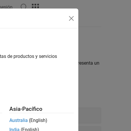
 sesión
tas
orma más eficiente
tas de productos y servicios
sted. Sin embargo, si la memoria representa un
itos.
Asia-Pacífico
Australia
(English)
India
(English)