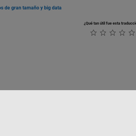
os de gran tamaño y big data
¿Qué tan útil fue esta traducc
rivacidad
Antipiratería
Estado de las aplicaciones
Información de contac