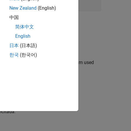
aché
New Zealand
(English)
中国
简体中文
English
cates memory.
日本
(日本語)
한국
(한국어)
, avoid fragmenting memory, and reclaim used
s by value.
citada.