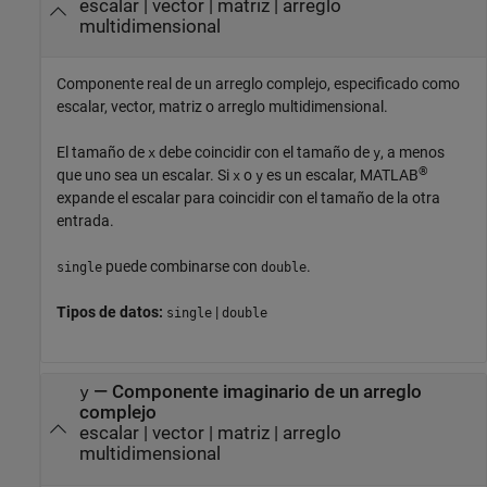
escalar
|
vector
|
matriz
|
arreglo
multidimensional
Componente real de un arreglo complejo, especificado como
escalar, vector, matriz o arreglo multidimensional.
El tamaño de
debe coincidir con el tamaño de
, a menos
x
y
®
que uno sea un escalar. Si
o
es un escalar, MATLAB
x
y
expande el escalar para coincidir con el tamaño de la otra
entrada.
puede combinarse con
.
single
double
Tipos de datos:
|
single
double
—
Componente imaginario de un arreglo
y
complejo
escalar
|
vector
|
matriz
|
arreglo
multidimensional