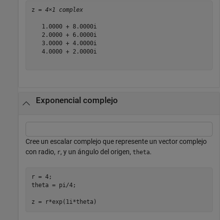
z = 
4×1 complex
   1.0000 + 8.0000i

   2.0000 + 6.0000i

   3.0000 + 4.0000i

   4.0000 + 2.0000i

Exponencial complejo
Cree un escalar complejo que represente un vector complejo
con radio,
, y un ángulo del origen,
.
r
theta
r = 4;

theta = pi/4;

z = r*exp(1i*theta)