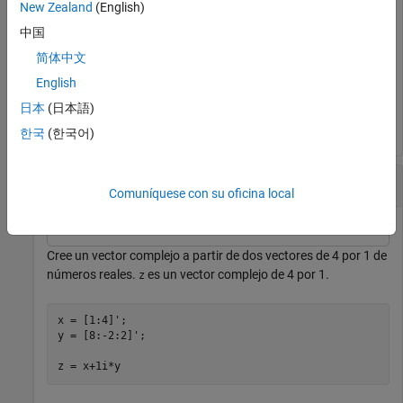
New Zealand
(English)
中国
z = 1+2i
简体中文
English
z = 

日本
(日本語)
한국
(한국어)
Vector complejo
Comuníquese con su oficina local
Cree un vector complejo a partir de dos vectores de 4 por 1 de
números reales.
es un vector complejo de 4 por 1.
z
x = [1:4]';

y = [8:-2:2]';

z = x+1i*y