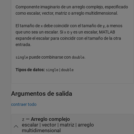
Componente imaginario de un arreglo complejo, especificado
como escalar, vector, matriz o arreglo multidimensional.
El tamaño de
debe coincidir con el tamaño de
, a menos
x
y
que uno sea un escalar. Si
o
es un escalar, MATLAB
x
y
expande el escalar para coincidir con el tamaño de la otra
entrada.
puede combinarse con
.
single
double
Tipos de datos:
|
single
double
Argumentos de salida
contraer todo
— Arreglo complejo
z
escalar | vector | matriz | arreglo
multidimensional