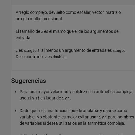
Arreglo complejo, devuelto como escalar, vector, matriz o
arreglo multidimensional.
El tamaño de
es el mismo que el de los argumentos de
z
entrada.
es
si al menos un argumento de entrada es
.
z
single
single
De lo contrario,
es
.
z
double
Sugerencias
Para una mayor velocidad y solidez en la aritmética compleja,
use
y
en lugar de
y
.
1i
1j
i
j
Dado que
es una función, puede anularse y usarse como
i
variable. No obstante, es mejor evitar usar
y
para nombres
i
j
de variables si desea utilizarlos en la aritmética compleja.