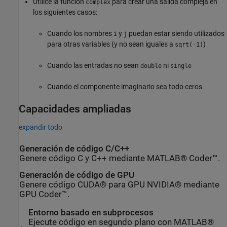
Utilice la función
para crear una salida compleja en
complex
los siguientes casos:
Cuando los nombres
y
puedan estar siendo utilizados
i
j
para otras variables (y no sean iguales a
)
sqrt(-1)
Cuando las entradas no sean
ni
double
single
Cuando el componente imaginario sea todo ceros
Capacidades ampliadas
expandir todo
Generación de código C/C++
Genere código C y C++ mediante MATLAB® Coder™.
Generación de código de GPU
Genere código CUDA® para GPU NVIDIA® mediante
GPU Coder™.
Entorno basado en subprocesos
Ejecute código en segundo plano con MATLAB®