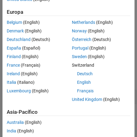
Descripción
número complejo sin usar
ni
, utilice la función
.
i
j
complex
Ejemplos
Europa
Argumentos de entrada
devuelve una constante numérica compleja,
.
=
+
i
z
z
a
b
Argumentos de salida
Belgium
(English)
Netherlands
(English)
Consejos
ejemplo
Denmark
(English)
Norway
(English)
Capacidades ampliadas
Deutschland
(Deutsch)
Österreich
(Deutsch)
devuelve un arreglo complejo,
.
=
+ 1i*
z
z
x
y
Historial de versiones
España
(Español)
Portugal
(English)
Consulte también
ejemplo
Finland
(English)
Sweden
(English)
France
(Français)
Switzerland
Ejemplos
Ireland
(English)
Deutsch
contraer todo
Italia
(Italiano)
English
Luxembourg
(English)
Français
Escalar complejo
United Kingdom
(English)
Asia-Pacífico
Cree un escalar complejo y utilice el carácter,
, sin un signo de
i
Australia
(English)
multiplicación como sufijo para formar la constante numérica
India
(English)
compleja.