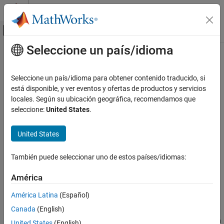
Saltar al contenido
Centro de ayuda de MATLAB
Mostrar/ocultar menú de navegación
Seleccione un país/idioma
Contenido principal
Inicio de Documentación
i
MATLAB
Seleccione un país/idioma para obtener contenido traducido, si
Matemáticas
Unidad imaginaria
está disponible, y ver eventos y ofertas de productos y servicios
Matemáticas elementales
locales. Según su ubicación geográfica, recomendamos que
contraer todo en la página
seleccione:
United States
.
Números complejos
Sintaxis
MATLAB
United States
1i
Matemáticas
z = a + bi
Matemáticas elementales
También puede seleccionar uno de estos países/idiomas:
z = x + 1i*y
Constantes y matrices de prueba
Descripción
América
i
devuelve la unidad imaginaria básica.
equivale a
.
1i
i
sqrt(-1)
América Latina
(Español)
EN ESTA PÁGINA
Canada
(English)
Puede utilizar
para introducir números complejos. También
i
Sintaxis
puede utilizar el carácter
como unidad imaginaria. Para crear un
j
United States
(English)