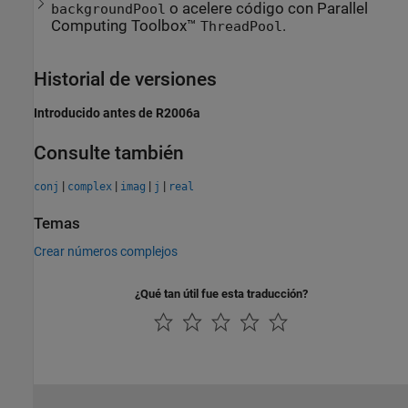
o acelere código con Parallel
backgroundPool
Computing Toolbox™
.
ThreadPool
Historial de versiones
Introducido antes de R2006a
Consulte también
|
|
|
|
conj
complex
imag
j
real
Temas
Crear números complejos
¿Qué tan útil fue esta traducción?