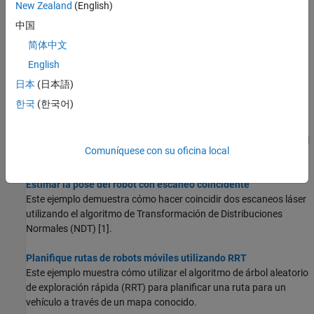
New Zealand
(English)
representación espacial y los sistemas de coordenadas.
中国
Introducción a la simulación de mediciones IMU
简体中文
Este ejemplo muestra cómo simular mediciones de una unidad de
English
medición inercial (IMU) utilizando el System object ™
.
imuSensor
日本
(日本語)
Estimar la posición y orientación de un vehículo terrestre
한국
(한국어)
Este ejemplo muestra cómo estimar la posición y orientación de
vehículos terrestres fusionando datos de una unidad de medición
inercial (IMU) y un receptor del sistema de posicionamiento global
Comuníquese con su oficina local
(GPS).
Estimar la pose del robot con escaneo coincidente
Este ejemplo demuestra cómo hacer coincidir dos escaneos láser
utilizando el algoritmo de Transformación de Distribuciones
Normales (NDT) [1].
Planifique rutas de robots móviles utilizando RRT
Este ejemplo muestra cómo utilizar el algoritmo de árbol aleatorio
de exploración rápida (RRT) para planificar una ruta para un
vehículo a través de un mapa conocido.