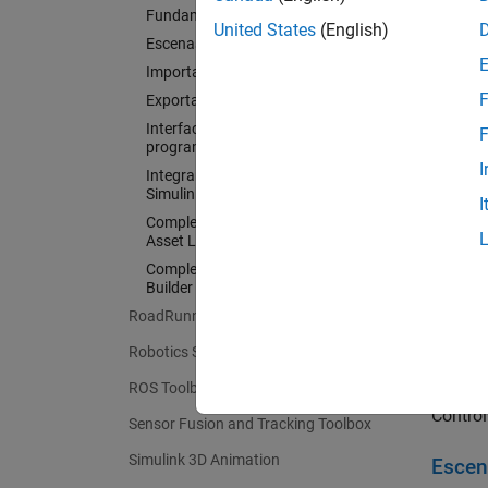
Fundamentos del RoadRunner
RoadRun
United States
(English)
Escenas de diseño
redes 
Importar datos de escena
format
F
Exportar escenas
simula
Interfaces de escena
Baidu 
F
programáticas
I
Integrar escenas con MATLAB y
RoadRu
Simulink
I
realist
Complemento de RoadRunner
carrete
Asset Library
Complemento RoadRunner Scene
Comie
Builder
RoadRunner Scenario
Aprend
Robotics System Toolbox
Funda
ROS Toolbox
Control
Sensor Fusion and Tracking Toolbox
Simulink 3D Animation
Escen