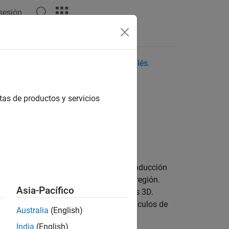
 sesión
tas
aquí para ver la última versión en inglés.
tas de productos y servicios
versión
ción en PDF
Documentación en PDF
D para simular y probar sistemas de conducción
es y marcas viales específicas de la región.
Asia-Pacífico
 como follaje, edificios y otros modelos 3D.
empo, las fases y las rutas de los vehículos de
Australia
(English)
India
(English)