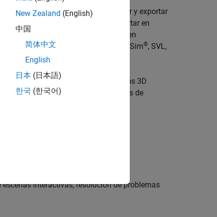
es aéreas y datos GIS. Puede importar y exportar
New Zealand
(English)
adas con RoadRunner se pueden exportar en
中国
scenas exportadas se pueden utilizar en
简体中文
®
uidos CARLA, VIRES VTD, NVIDIA DRIVE Sim
, SVL,
English
日本
(日本語)
nas 3D con un gran conjunto de modelos 3D
한국
(한국어)
ermite generar automáticamente modelos de
e escenas interactivas, resolución de problemas