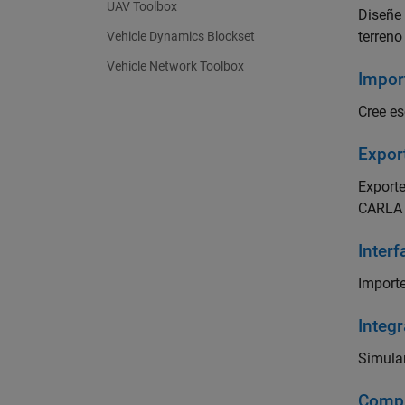
UAV Toolbox
Diseñe 
terreno
Vehicle Dynamics Blockset
Vehicle Network Toolbox
Impor
Cree e
Expor
Export
CARLA
Inter
Import
Integ
Simula
Compl