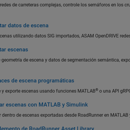
redes de carreteras complejas, controle los semáforos en los cr
tar datos de escena
scenas utilizando datos SIG importados, ASAM OpenDRIVE redes
tar escenas
e geometría de escena y datos de segmentación semántica, ex
faces de escena programáticas
®
e y exporte escenas usando funciones MATLAB
o una API gRP
rar escenas con MATLAB y Simulink
r dentro de escenas exportadas desde RoadRunner en MATLAB 
emento de RoadRunner Asset Library