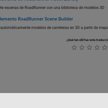
te escenas de RoadRunner con una biblioteca de modelos 3D
emento RoadRunner Scene Builder
 automáticamente modelos de carreteras en 3D a partir de map
¿Qué tan útil fue esta traducc