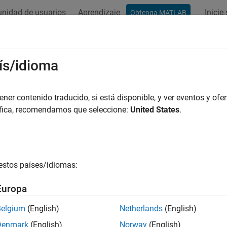
nidad de usuarios
Aprendizaje
Inicie
Obtenga MATLAB
ación
Ejemplos
Funciones
Apps
Vídeos
Respues
ís/idioma
gina se ha traducido mediante traducción automática. Haga clic 
dRunner
er contenido traducido, si está disponible, y ver eventos y ofer
áfica, recomendamos que seleccione:
United States
.
Notas de la 
 escenas 3D para simulación de conducción
Documenta
tizada
estos países/idiomas:
ner es un editor interactivo que te permite diseñar escenas 3
izados. Puede personalizar escenas de carreteras creando señal
Europa
nsertar señales, señales, barandillas y daños en la carretera, así
ner proporciona herramientas para establecer y configurar el ti
Belgium
(English)
Netherlands
(English)
áforos en las intersecciones.
Denmark
(English)
Norway
(English)