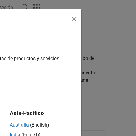
 sesión
Respuestas
spaldar sus aplicaciones de cosimulación de
tas de productos y servicios
n Simulink, la cosimulación se realiza entre
r ejemplo, la cosimulación puede ser una
 y herramientas de terceros o código
ink.
Asia-Pacífico
model
Australia
(English)
India
(English)