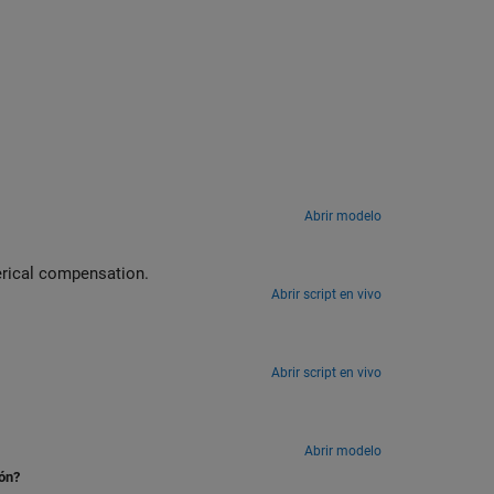
Abrir modelo
Reduce potential simulation errors introduced by co-simulation using numerical compensation.
Abrir script en vivo
Abrir script en vivo
Abrir modelo
ión?