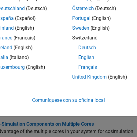
Deutschland
(Deutsch)
Österreich
(Deutsch)
iones
España
(Español)
Portugal
(English)
inland
(English)
Sweden
(English)
Share current
eMATLABForFMUCoSim
rance
(Français)
Switzerland
simulation
reland
(English)
Deutsch
Export projec
link.fmuexport.ExportSimulinkProjectToFMU
talia
(Italiano)
English
as
Luxembourg
(English)
Français
United Kingdom
(English)
ulation Execution
e numeric inaccuracies introduced by cosimulation signal delay
Comuníquese con su oficina local
cal Compensation
erical compensation to mitigate numeric inaccuracies.
-Simulation Components on Multiple Cores
vantage of the multiple cores in your system for cosimulation.