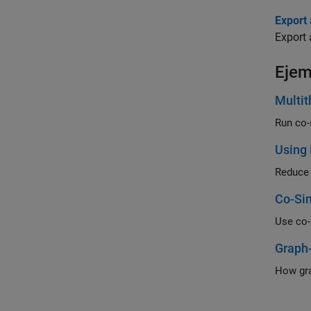
Export
Export 
Ejem
Multit
Run co-
Using 
Co-Si
Use co-
Graph-
How gra