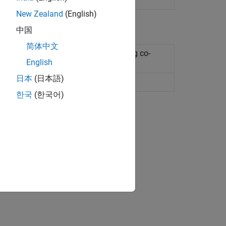
New Zealand
(English)
中国
简体中文
MATLAB
session for FMU tool-coupling co-
English
日本
(日本語)
t as Functional Mockup Unit (FMU)
한국
(한국어)
s.