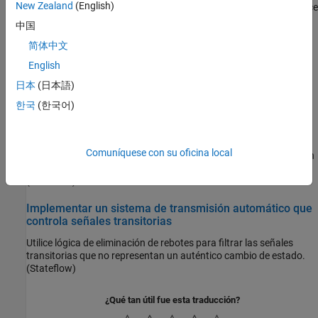
New Zealand
(English)
Model a system to manage battery SOC, detect faults, and balance
battery cells.
中国
(Stateflow)
简体中文
Model Fault-Tolerant Fuel Control System
English
Combine Stateflow and Simulink to model hybrid systems.
日本
(日本語)
(Stateflow)
한국
(한국어)
Detect and Isolate Faults in an Aircraft Elevator Control
System
Comuníquese con su oficina local
Design a fault detection, isolation, and recovery (FDIR) application
for a pair of aircraft elevators controlled by redundant actuators.
(Stateflow)
Implementar un sistema de transmisión automático que
controla señales transitorias
Utilice lógica de eliminación de rebotes para filtrar las señales
transitorias que no representan un auténtico cambio de estado.
(Stateflow)
¿Qué tan útil fue esta traducción?