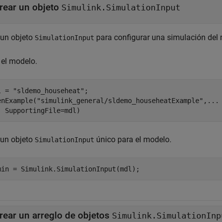
rear un objeto
Simulink.SimulationInput
 un objeto
para configurar una simulación del
SimulationInput
 el modelo.
l = 
"sldemo_househeat"
;

enExample(
"simulink_general/sldemo_househeatExample"
,
...
  SupportingFile=mdl)
 un objeto
único para el modelo.
SimulationInput
rear un arreglo de objetos
Simulink.SimulationInp