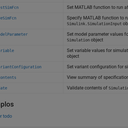
Set
MATLAB
function to run a
ostSimFcn
Specify
MATLAB
function to r
reSimFcn
ob
Simulink.SimulationInput
Set model parameter values f
odelParameter
object
Simulation
Set variable values for simula
ariable
object
Set variant configuration for 
ariantConfiguration
View summary of specificatio
Contents
Validate contents of
date
Simulati
plos
r todo