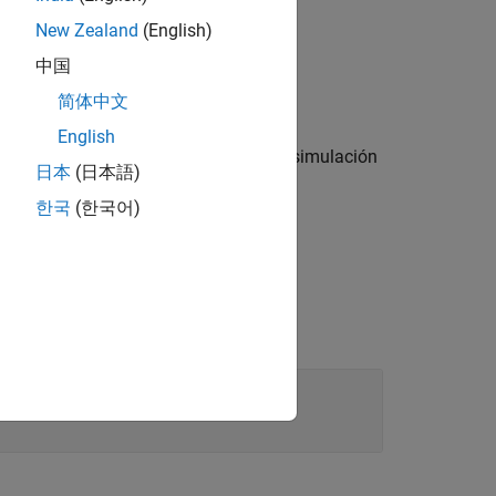
New Zealand
(English)
中国
简体中文
English
para configurar una simulación
SimulationInput
日本
(日本語)
한국
(한국어)