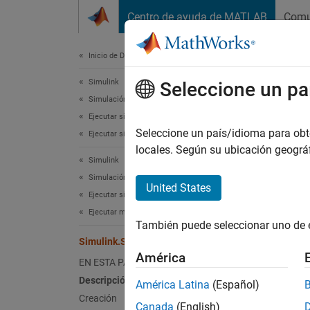
Saltar al contenido
Centro de ayuda de MATLAB
Comu
Document
Inicio de Documentación
Simulink
Sim
Seleccione un pa
Simulación
Ejecutar simulaciones
Crear 
Seleccione un país/idioma para obten
Ejecutar simulaciones individuales
locales. Según su ubicación geogr
Simulink
expandi
Simulación
Desc
United States
Ejecutar simulaciones
El obje
Ejecutar múltiples simulaciones
También puede seleccionar uno de 
Estos 
Simulink.SimulationInput
estado 
América
EN ESTA PÁGINA
Simuli
de cada
Descripción
América Latina
(Español)
Creación
Canada
(English)