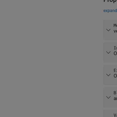
expand
M
v
I
O
E
O
B
a
V