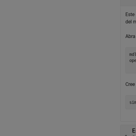
Este
del 
Abra
md
op
  
Cree
E