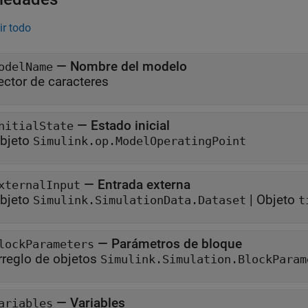
ir todo
—
Nombre del modelo
odelName
ector de caracteres
—
Estado inicial
nitialState
bjeto
Simulink.op.ModelOperatingPoint
—
Entrada externa
xternalInput
bjeto
|
Objeto
Simulink.SimulationData.Dataset
t
—
Parámetros de bloque
lockParameters
rreglo de objetos
Simulink.Simulation.BlockParam
—
Variables
ariables