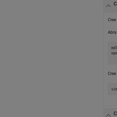
C
Cree
Abra
md
op
  
Cree
C