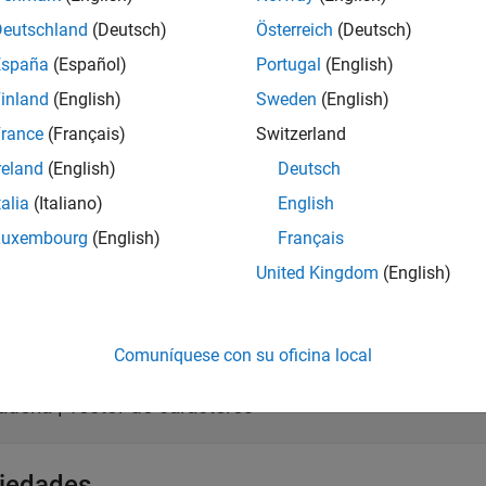
ción
Deutschland
(Deutsch)
Österreich
(Deutsch)
is
España
(Español)
Portugal
(English)
= Simulink.SimulationInput(mdlName)
inland
(English)
Sweden
(English)
ipción
rance
(Français)
Switzerland
crea un objeto
Simulink.SimulationInput(
)
Simulink.
mdlName
reland
(English)
Deutsch
delo especificada por
.
mdlName
talia
(Italiano)
English
o
Luxembourg
(English)
Français
United Kingdom
(English)
entos de entrada
ir todo
Comuníquese con su oficina local
—
Nombre del modelo
dlName
adena
|
vector de caracteres
iedades