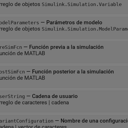
rreglo de objetos
Simulink.Simulation.Variable
—
Parámetros de modelo
odelParameters
rreglo de objetos
Simulink.Simulation.ModelParam
—
Función previa a la simulación
reSimFcn
unción de MATLAB
—
Función posterior a la simulación
ostSimFcn
unción de MATLAB
—
Cadena de usuario
serString
rreglo de caracteres
|
cadena
—
Nombre de una configuraci
ariantConfiguration
adena
|
vector de caracteres