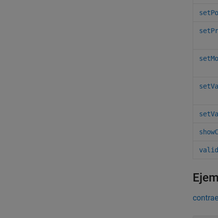
setP
setP
setM
setV
setV
show
vali
Ejem
contrae