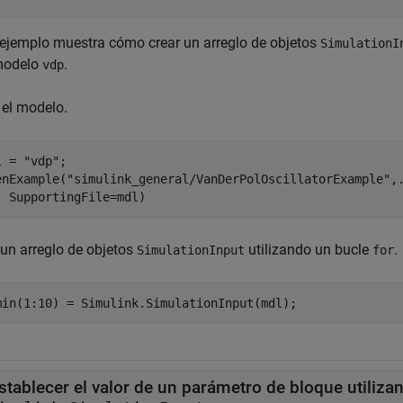
 ejemplo muestra cómo crear un arreglo de objetos
SimulationI
modelo
.
vdp
 el modelo.
l = 
"vdp"
;

enExample(
"simulink_general/VanDerPolOscillatorExample"
,
  SupportingFile=mdl)
 un arreglo de objetos
utilizando un bucle
.
SimulationInput
for
stablecer el valor de un parámetro de bloque utiliza