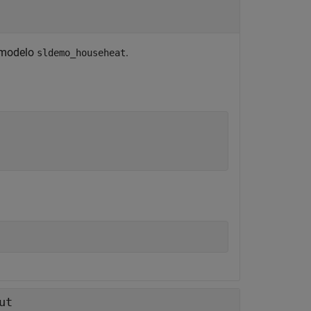
 modelo
.
sldemo_househeat
ut