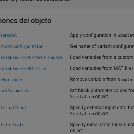
iones del objeto
Apply configuration in
yToModel
Simula
Get name of variant configura
ariantConfiguration
Load variables from a custom 
VariablesFromExternalSource
Load variables from MAT file 
VariablesFromMATFile
Remove variable from
veVariable
Simula
Set block parameter values fo
lockParameter
object
Simulation
Specify external input data for
xternalInput
object
Simulation
Specify initial state for simul
nitialState
object