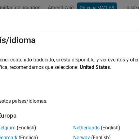
nidad de usuarios
Aprendizaje
Inicie
Obtenga MATLAB
ación
Ejemplos
Funciones
Bloques
Apps
Vídeos
ulink.SimulationInput
ís/idioma
objetos
para hacer cambios en modelo
er contenido traducido, si está disponible, y ver eventos y ofer
Simulink.SimulationInput
áfica, recomendamos que seleccione:
United States
.
r todo en la página
ripción
to
permite hacer cambios en un mode
Simulink.SimulationInput
estos países/idiomas:
cambios se aplican temporalmente al modelo. Si usa un objeto
S
inicial, parámetros de modelo, parámetros de bloque, entradas e
Europa
, también puede especificar funciones de 
nk.SimulationInput
 simulación utilizando la función
y
setPreSimFcn
setPostSimFc
Belgium
(English)
Netherlands
(English)
Denmark
(English)
Norway
(English)