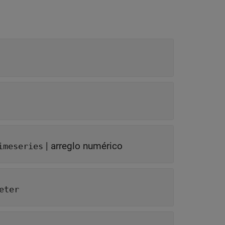
|
arreglo numérico
imeseries
eter