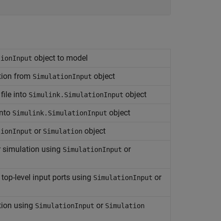
object to model
tionInput
tion from
object
SimulationInput
file into
object
Simulink.SimulationInput
into
object
Simulink.SimulationInput
or
object
tionInput
Simulation
r simulation using
or
SimulationInput
 top-level input ports using
or
SimulationInput
ation using
or
SimulationInput
Simulation