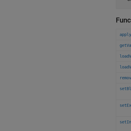
Func
appl
getV
load
load
remo
setB
setE
setI