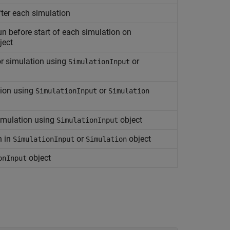
fter each simulation
un before start of each simulation on
ject
or simulation using
or
SimulationInput
tion using
or
SimulationInput
Simulation
simulation using
object
SimulationInput
n in
or
object
SimulationInput
Simulation
object
onInput