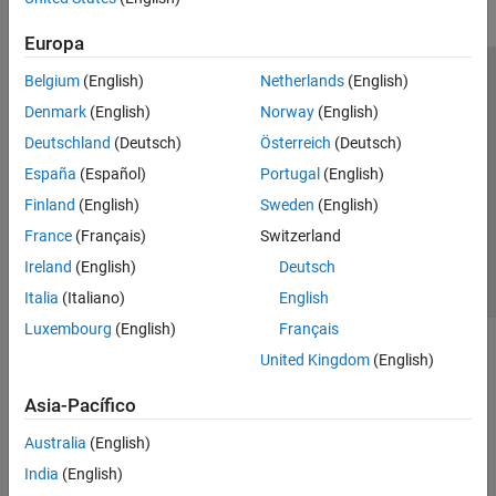
Simulink Control Design
Europa
Get Started with Simulink Control Design
Belgium
(English)
Netherlands
(English)
Operating Points
Centro de confianza
Marcas comerciales
Denmark
(English)
Norway
(English)
Linearization
Política de privacidad
Antipiratería
Estado de las aplicaciones
Frequency Response Estimation
Deutschland
(Deutsch)
Österreich
(Deutsch)
Información de contacto
Control System Design and Tuning
España
(Español)
Portugal
(English)
© 1994-2026 The MathWorks, Inc.
Simulink Design Optimization
Finland
(English)
Sweden
(English)
STM32 Microcontroller Blockset
France
(Français)
Switzerland
Seleccione un país/id
América Latina
System Identification Toolbox
Ireland
(English)
Deutsch
Italia
(Italiano)
English
Luxembourg
(English)
Français
United Kingdom
(English)
Asia-Pacífico
Australia
(English)
India
(English)