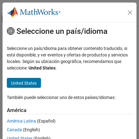
Saltar al contenido
Centro de ayuda de MATLAB
Mostrar/ocultar menú de navegación
Seleccione un país/idioma
Contenido principal
Inicio de Documentación
Control Systems
Seleccione un país/idioma para obtener contenido traducido, si
Categoría
está disponible, y ver eventos y ofertas de productos y servicios
How useful was this information?
locales. Según su ubicación geográfica, recomendamos que
C2000 Microcontroller Blockset
seleccione:
United States
.
Control System Toolbox
Fuzzy Logic Toolbox
United States
Model Predictive Control Toolbox
También puede seleccionar uno de estos países/idiomas:
Motor Control Blockset
Predictive Maintenance Toolbox
América
Raspberry Pi Blockset
América Latina
(Español)
Reinforcement Learning Toolbox
Canada
(English)
Robust Control Toolbox
United States
(English)