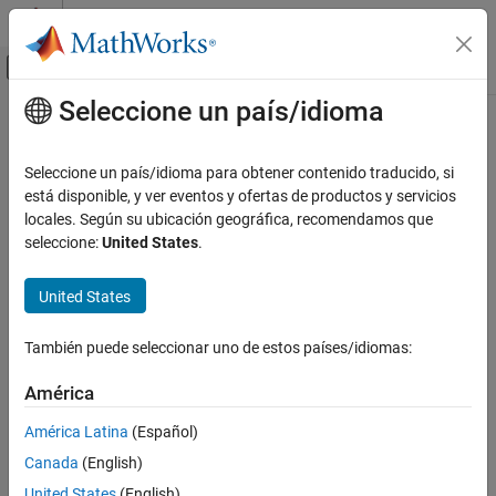
Saltar al contenido
Centro de ayuda de MATLAB
Mostrar/ocultar menú de navegación
Seleccione un país/idioma
Contenido principal
Inicio de Documentación
Modelado basado en eventos
Seleccione un país/idioma para obtener contenido traducido, si
Categoría
está disponible, y ver eventos y ofertas de productos y servicios
¿Qué tan útil fue esta traducción?
locales. Según su ubicación geográfica, recomendamos que
SimEvents
seleccione:
United States
.
Stateflow
Introducción a Stateflow
United States
Aplicaciones
Programación de gráficos
También puede seleccionar uno de estos países/idiomas:
Simulación en Simulink
América
Ejecución en MATLAB
Verificación y generación de código
América Latina
(Español)
Canada
(English)
United States
(English)