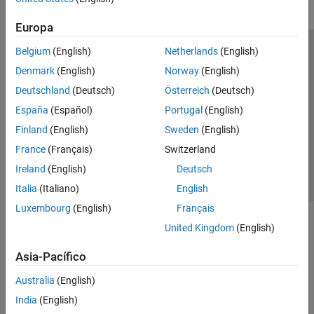
Europa
Belgium
(English)
Netherlands
(English)
Centro de confianza
Marcas comerciales
Denmark
(English)
Norway
(English)
Política de privacidad
Antipiratería
Estado de las aplicaciones
Deutschland
(Deutsch)
Österreich
(Deutsch)
Información de contacto
España
(Español)
Portugal
(English)
© 1994-2026 The MathWorks, Inc.
Finland
(English)
Sweden
(English)
France
(Français)
Switzerland
Seleccione un país/id
América Latina
Ireland
(English)
Deutsch
Italia
(Italiano)
English
Luxembourg
(English)
Français
United Kingdom
(English)
Asia-Pacífico
Australia
(English)
India
(English)