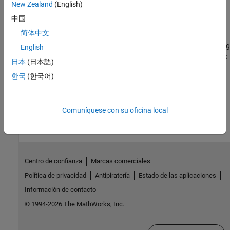
Implement soft clustering on simulated data from a mixture of
New Zealand
(English)
Gaussian distributions.
中国
简体中文
Tune Gaussian Mixture Models
Determine the best Gaussian mixture model (GMM) fit by adjusting
English
the number of components and the component covariance matrix
日本
(日本語)
structure.
한국
(한국어)
¿Qué tan útil fue esta traducción?
Comuníquese con su oficina local
Centro de confianza
Marcas comerciales
Política de privacidad
Antipiratería
Estado de las aplicaciones
Información de contacto
© 1994-2026 The MathWorks, Inc.