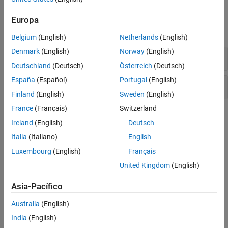
Detección de anomalías
Funciones
Europa
Visualización y evaluación de clusters
expandir todo
Coejecución de un modelo de Python
Belgium
(English)
Netherlands
(English)
Denmark
(English)
Norway
(English)
Crear un objeto
gmdistribution
Deutschland
(Deutsch)
Österreich
(Deutsch)
España
(Español)
Portugal
(English)
Trabajar con un objeto
gmdistribution
Finland
(English)
Sweden
(English)
France
(Français)
Switzerland
Temas
Ireland
(English)
Deutsch
Cluster Data Using Gaussian Mixture Model
Italia
(Italiano)
English
Partition data into clusters with different sizes and correlation
Luxembourg
(English)
Français
structures.
United Kingdom
(English)
Cluster Gaussian Mixture Data Using Hard Clustering
Asia-Pacífico
Implement hard clustering on simulated data from a mixture of
Gaussian distributions.
Australia
(English)
India
(English)
Cluster Gaussian Mixture Data Using Soft Clustering