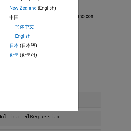
New Zealand
(English)
 clasificación binaria de kernel gaussiano con
中国
简体中文
English
日本
(日本語)
 classification model
(Desde R2023a)
한국
(한국어)
neralizedLinearModel
MultinomialRegression