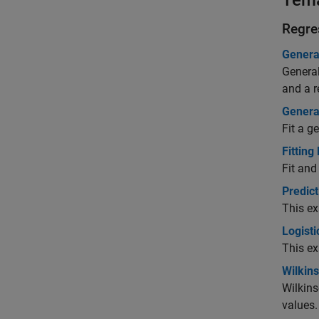
Tem
Regre
Genera
General
and a r
Genera
Fit a g
Fitting
Fit and
Predict
This ex
Logisti
This ex
Wilkin
Wilkins
values.