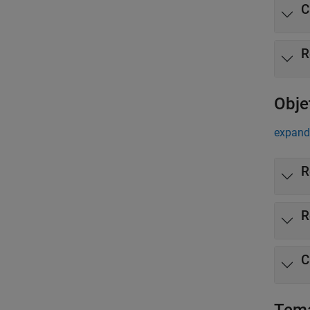
C
R
Obje
expand
R
R
C