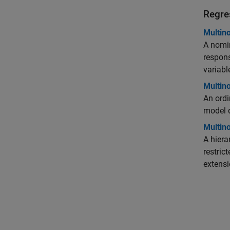
Regre
Multin
A nomin
respons
variabl
Multin
An ordi
model d
Multin
A hiera
restric
extensi