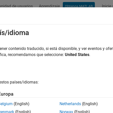
nidad de usuarios
Aprendizaje
Inicie
Obtenga MATLAB
ación
Ejemplos
Funciones
Bloques
Apps
Vídeos
ís/idioma
ucción de esta página aún no se ha actualizado a la versión más 
 en inglés.
er contenido traducido, si está disponible, y ver eventos y ofer
esión lineal generalizada
áfica, recomendamos que seleccione:
United States
.
 de regresión lineal generalizada con varias distribuciones y fun
mentar la precisión y las opciones de funciones de enlace en 
s, ajuste un modelo de regresión lineal generalizada mediante
estos países/idiomas:
 un modelo mediante
.
fitmnr
Europa
ducir el tiempo de proceso en conjuntos de datos de altas dimen
, por ejemplo, un modelo de regresión logística, mediante
fitcli
Belgium
(English)
Netherlands
(English)
lo multiclase de códigos de salida de corrección de errores (E
Denmark
(English)
Norway
(English)