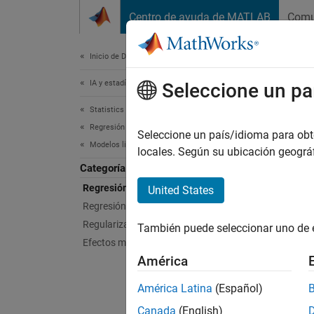
Saltar al contenido
Centro de ayuda de MATLAB
Comu
Document
Inicio de Documentación
IA y estadística
Seleccione un pa
La trad
versión
Statistics and Machine Learning Toolbox
Regresión
Seleccione un país/idioma para obten
Regr
Modelos lineales generalizados
locales. Según su ubicación geogr
Categoría
Modelos
Regresión lineal generalizada
United States
Para au
Regresión escalonada
mediana
Regularización
También puede seleccionar uno de 
ajuste
Efectos mixtos
América
Para re
binaria
América Latina
(Español)
un mode
Canada
(English)