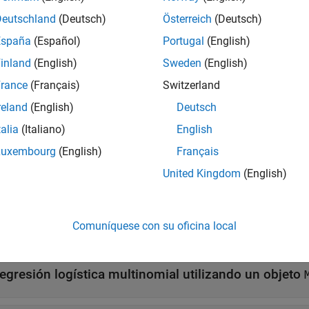
 de regresión logística mediante
.
fitcecoc
Deutschland
(Deutsch)
Österreich
(Deutsch)
s clasificaciones no lineales con big data, entrene un modelo de
España
(Español)
Portugal
(English)
ón logística mediante
.
fitckernel
inland
(English)
Sweden
(English)
rance
(Français)
Switzerland
ues
reland
(English)
Deutsch
ificationLinear Predict
Classify observations using linear
talia
(Italiano)
English
Luxembourg
(English)
Français
iones
United Kingdom
(English)
ir todo
Comuníquese con su oficina local
egresión lineal generalizada utilizando un objeto
Ge
egresión logística multinomial utilizando un objeto