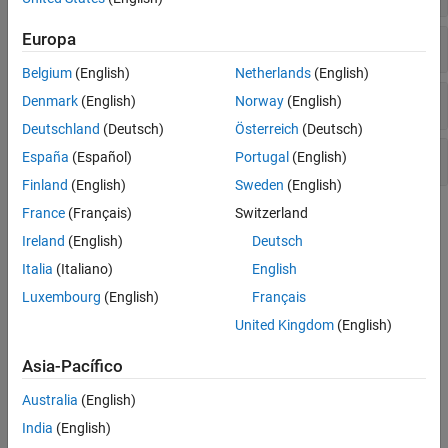
802.11a/b/g/j/p
Europa
PHY Configuration
Belgium
(English)
Netherlands
(English)
Waveform Generation
Denmark
(English)
Norway
(English)
Deutschland
(Deutsch)
Österreich
(Deutsch)
Bit-Level Processing
España
(Español)
Portugal
(English)
Finland
(English)
Sweden
(English)
France
(Français)
Switzerland
Topics
Ireland
(English)
Deutsch
802.11 Standards Supported by WLAN Toolbox for PHY
Italia
(Italiano)
English
Modeling
®
Describes the IEEE
802.11™ standards supported by WLAN
Luxembourg
(English)
Français
Toolbox™ for physical layer modeling.
United Kingdom
(English)
Overview of Wi-Fi 7 (IEEE 802.11be)
Asia-Pacífico
®
Learn the concepts of IEEE 802.11be or Wi-Fi
7 standard.
Australia
(English)
Packet Size and Duration Dependencies
India
(English)
Describes packet size and duration determination in 802.11.