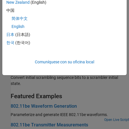
New Zealand
(English)
中国
EHT PPDU Structure
Describes the EHT PPDUs you can model using WLAN Toolbox.
简体中文
English
EHT MU Transmission
日本
(日本語)
Describes EHT MU transmission configuration options.
한국
(한국어)
Allocation Indices and the EHT-SIG Field
Learn how EHT MU packets store information about resource
allocations.
Comuníquese con su oficina local
Scrambler Initialization
Convert initial scrambling sequence bits to a scrambler initial
state.
Featured Examples
802.11be Waveform Generation
Parameterize and generate IEEE 802.11be waveforms.
Open Live Script
802.11be Transmitter Measurements