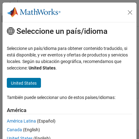
Saltar al contenido
Centro de ayuda de MATLAB
Mostrar/ocultar menú de navegación
Seleccione un país/idioma
Contenido principal
Inicio de Documentación
802.11be (Wi-Fi 7)
Wireless Communications
Seleccione un país/idioma para obtener contenido traducido, si
Transmit 802.11be™ (EHT) signals
está disponible, y ver eventos y ofertas de productos y servicios
WLAN Toolbox
Model EHT-related signal transmission functionality.
locales. Según su ubicación geográfica, recomendamos que
Signal Transmission
seleccione:
United States
.
Apps
Categoría
802.11bn (Wi-Fi 8)
United States
WLAN Waveform
Create, impair, visualize, and export
802.11be (Wi-Fi 7)
Generator
WLAN waveforms
802.11az
También puede seleccionar uno de estos países/idiomas:
802.11ba
Functions
América
802.11ax (Wi-Fi 6)
expand all
802.11ah
América Latina
(Español)
802.11ad
Canada
(English)
MAC Frame Configuration and Generation
802.11n/ac (Wi-Fi 4 and Wi-Fi 5)
United States
(English)