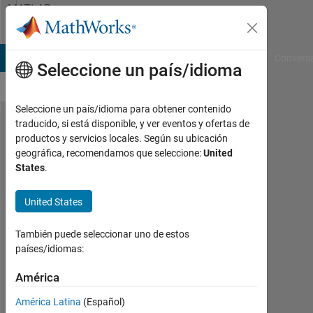
Saltar al contenido
MATLAB
Answers
B Answers
File Exchange
Cody
AI Chat Playground
Convers
Seleccione un país/idioma
Seleccione un país/idioma para obtener contenido
traducido, si está disponible, y ver eventos y ofertas de
find the
productos y servicios locales. Según su ubicación
geográfica, recomendamos que seleccione:
United
pupil
States
.
location
of eye
United States
by
También puede seleccionar uno de estos
dividing
países/idiomas:
it into
América
8x8
region
América Latina
(Español)